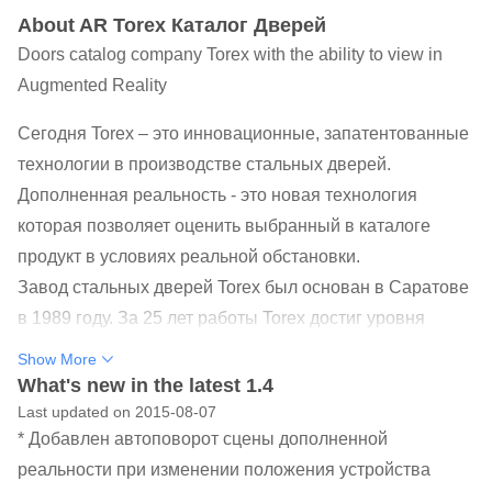
About AR Torex Каталог Дверей
Doors catalog company Torex with the ability to view in
Augmented Reality
Сегодня Torex – это инновационные, запатентованные
технологии в производстве стальных дверей.
Дополненная реальность - это новая технология
которая позволяет оценить выбранный в каталоге
продукт в условиях реальной обстановки.
Завод стальных дверей Torex был основан в Саратове
в 1989 году. За 25 лет работы Torex достиг уровня
современного предприятия с высокой
Show More
производственной мощностью. Накопленный за
What's new in the latest 1.4
четверть века опыт позволил нам достичь отличных
Last updated on 2015-08-07
* Добавлен автоповорот сцены дополненной
показателей качества на уровне современных
реальности при изменении положения устройства
мировых стандартов.