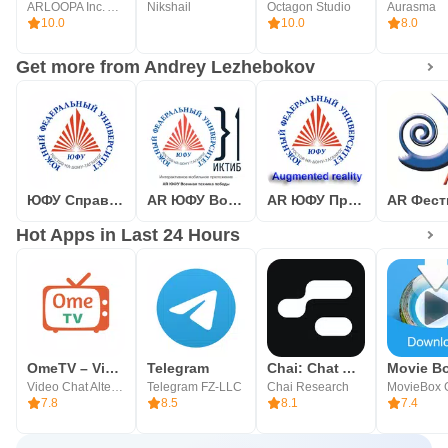
ARLOOPA Inc. Augmented and Virtual Reality Apps
Nikshail
Octagon Studio
Aurasma
10.0
10.0
8.0
Get more from Andrey Lezhebokov
ЮФУ Справочник студента
AR ЮФУ Военная техника победы
AR ЮФУ Примеры разработок
Hot Apps in Last 24 Hours
OmeTV – Video Chat Alternative
Telegram
Chai: Chat AI Platform
Movie B
Video Chat Alternative
Telegram FZ-LLC
Chai Research
MovieBox 
7.8
8.5
8.1
7.4