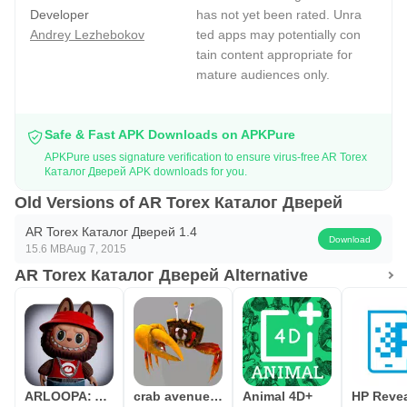
Developer
has not yet been rated. Unra
Andrey Lezhebokov
ted apps may potentially con
tain content appropriate for
mature audiences only.
Safe & Fast APK Downloads on APKPure
APKPure uses signature verification to ensure virus-free AR Torex
Каталог Дверей APK downloads for you.
Old Versions of AR Torex Каталог Дверей
AR Torex Каталог Дверей 1.4
Download
15.6 MB
Aug 7, 2015
AR Torex Каталог Дверей Alternative
ARLOOPA: AR & AI - 3D Camera
crab avenue - Download pro app link in description
Animal 4D+
HP Reve