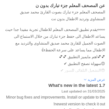
عن المصحف المعلم جزء تبارك بدون ن
المصحف المعلم جزء تبارك بصوت القارئ محمد صديق
المنشاوى وترديد الاطفال بدون نت
👀👀يقدم تطبيق المصحف المعلم للاطفال تجربة مفيدا جدا حيث
يساعد الاطفال الى حفظ جزء تبارك من خلال الاستماع الى
الصوت الجميل للقارئ محمد صديق المنشاوى والترديد مع
الاطفال مما يساعد على سرعة الحفظ👍
💕💕اهم مايميز التطبيق 💕💕
😍سهولة تصفح التطبيق ✔
😍التشغيل التلقائى للسور ✔
😍التطبيق مجانى 100%✔
عرض المزيد
😍😍سهولة مشاركة التطبيق بضغطة واحده مع الكل✔
What's new in the latest 1.7
💖💖اذا اعجبكم التطبيق لاتنسوا تقيمه وايضا مشاركته❤
Last updated on 31/03/2025
Minor bug fixes and improvements. Install or update to the
newest version to check it out!