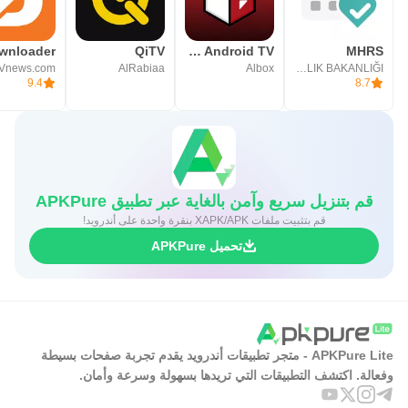
wnloader
QiTV
Cinema Box Android TV
MHRS
Vnews.com
AlRabiaa
Albox
T.C. SAĞLIK BAKANLIĞI
9.4
8.7
قم بتنزيل سريع وآمن بالغاية عبر تطبيق APKPure
قم بتثبيت ملفات XAPK/APK بنقرة واحدة على أندرويد!
تحميل APKPure
APKPure Lite - متجر تطبيقات أندرويد يقدم تجربة صفحات بسيطة
وفعالة. اكتشف التطبيقات التي تريدها بسهولة وسرعة وأمان.