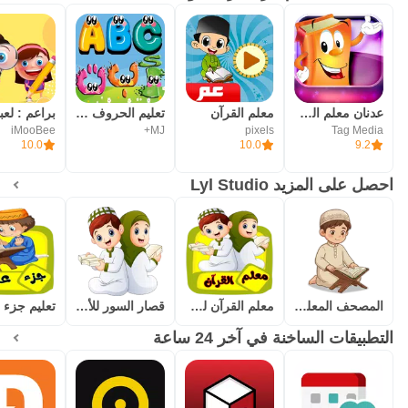
عدنان معلم القرآن
معلم القرآن
تعليم الحروف والارقام للاطفال
iMooBee
MJ+
pixels
Tag Media
10.0
10.0
9.2
احصل على المزيد Lyl Studio
المصحف المعلم للاطفال (جزء عم)
معلم القرآن للاطفال (بدون نت)
قصار السور للأطفال بدون نت
التطبيقات الساخنة في آخر 24 ساعة