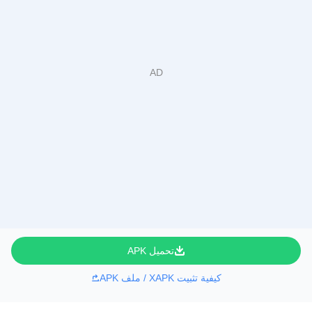
تحميل APK
كيفية تثبيت XAPK / ملف APK