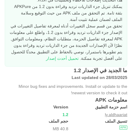
هذا التحديث إصلاحات للأخطاء وتحسينات في الأداء.
يمكنك تنزيل جزء الذاريات ترديد وقراءة بدون 1.2 من APKPure
بثقة تامة. تم التحقق من ملف APK من حيث التوقيع وسلامة
الملف لضمان عملية تثبيت آمنة.
تحقق من قسم سجل التغييرات أدناه لمعرفة تفاصيل التغييرات في
الإصدار جزء الذاريات ترديد وقراءة بدون 1.2، واطلع على معلومات
APK لمعرفة تفاصيل الحزمة، متطلبات النظام، ومعلومات التوافق.
نظرًا لأن الإصدارات الجديدة من جزء الذاريات ترديد وقراءة بدون
يتم تطويرها باستمرار، نوصي بالحفاظ على التطبيق محدثًا للحصول
على أفضل تجربة ممكنة.
تحميل أحدث إصدار
ما الجديد في الإصدار 1.2
Last updated on 28/03/2025
Minor bug fixes and improvements. Install or update to the
newest version to check it out!
معلومات APK
اسم حزمة التطبيق
Version
1.2
ly.aldhaariat
تنسيق الملف
حجم الملف
APK
40.8 MB