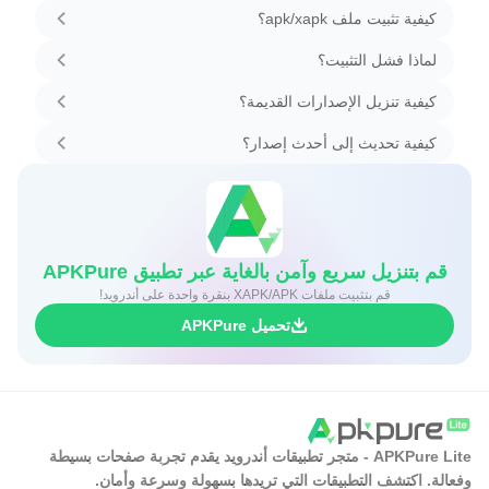
كيفية تثبيت ملف apk/xapk؟
لماذا فشل التثبيت؟
كيفية تنزيل الإصدارات القديمة؟
كيفية تحديث إلى أحدث إصدار؟
قم بتنزيل سريع وآمن بالغاية عبر تطبيق APKPure
قم بتثبيت ملفات XAPK/APK بنقرة واحدة على أندرويد!
تحميل APKPure
APKPure Lite - متجر تطبيقات أندرويد يقدم تجربة صفحات بسيطة
وفعالة. اكتشف التطبيقات التي تريدها بسهولة وسرعة وأمان.