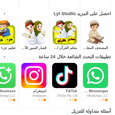
احصل على المزيد Lyl Studio
المصحف المعلم للاطفال (جزء عم)
معلم القرآن للاطفال (بدون نت)
قصار السور للأطفال بدون نت
تطبيقات البحث الشائعة خلال 24 ساعة
WhatsApp Messenger - واتساب مسنجر
TikTok
انستغرام
tsApp LLC
Instagram
TikTok Pte. Ltd.
WhatsApp LLC
7.9
6.5
8.2
7.8
أسئلة متداولة للتنزيل