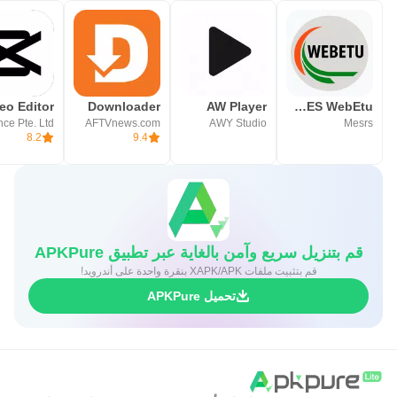
Downloader
AW Player
PROGRES WebEtu
AFTVnews.com
AWY Studio
Mesrs
8.2
9.4
قم بتنزيل سريع وآمن بالغاية عبر تطبيق APKPure
قم بتثبيت ملفات XAPK/APK بنقرة واحدة على أندرويد!
تحميل APKPure