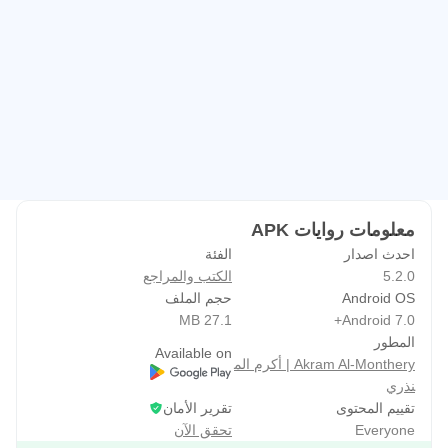
رواية التوبة الكاذبة
رواية الإرث الخفي
رواية نصف عذراء
رواية الملاك العنيد
رواية تتعب لو معي تلعب
رواية إمضاء ميت
رواية العنيد
رواية طفولتي المشتتة
معلومات روايات APK
رواية الآمال الكبيرة
احدث اصدار
الفئة
رواية غرور أنثى
5.2.0
الكتب والمراجع
رواية سجينة القصر
Android OS
حجم الملف
27.1 MB
Android 7.0+
رواية ثلاث سنين من شقى عمري
المطور
-------------------------------------
Available on
Akram Al-Monthery | أكرم الم
نذري
تقييم المحتوى
تقرير الأمان
Everyone
تحقق الآن