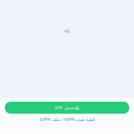
تحميل APK
كيفية تثبيت XAPK / ملف APK