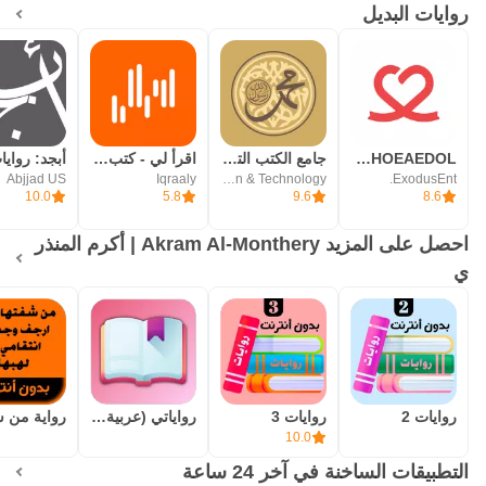
روايات البديل
Kpop Idol Vote - CHOEAEDOL
جامع الكتب التسعة
اقرأ لي - كتب صوتية مسموعة
Abjjad US
Iqraaly
Arabia For Information & Technology
ExodusEnt.
10.0
5.8
9.6
8.6
احصل على المزيد Akram Al-Monthery | أكرم المنذر
ي
روايات 2
روايات 3
رواياتي (عربية-خليجية-سعودية)
10.0
التطبيقات الساخنة في آخر 24 ساعة