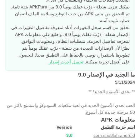
التحديث إصلاحات للأخطاء وتحسينات في الأداء.
يمكنك تنزيل شعلة - درّب عقلك يومياً 9.0 من APKPure بثقة تامة.
تم التحقق من ملف APK من حيث التوقيع وسلامة الملف لضمان
عملية تثبيت آمنة.
تحقق من قسم سجل التغييرات أدناه لمعرفة تفاصيل التغييرات في
الإصدار شعلة - درّب عقلك يومياً 9.0، واطلع على معلومات APK
لمعرفة تفاصيل الحزمة، متطلبات النظام، ومعلومات التوافق.
نظرًا لأن الإصدارات الجديدة من شعلة - درّب عقلك يومياً يتم
تطويرها باستمرار، نوصي بالحفاظ على التطبيق محدثًا للحصول
على أفضل تجربة ممكنة.
تحميل أحدث إصدار
ما الجديد في الإصدار 9.0
5/11/2024
** تحدي الأسبوع الجديد! **
العب تحدي الأسبوع الجديد في لعبة مكعبات السودوكو واستمتع باكثر من
50 مرحلة جديدة كل أسبوع.
معلومات APK
اسم حزمة التطبيق
Version
9.0
com.sho3lah.android