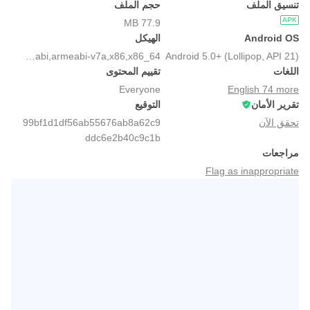
تنسيق الملف
حجم الملف
APK
77.9 MB
Android OS
الهيكل
arm64-v8a,armeabi,armeabi-v7a,x86,x86_64
Android 5.0+ (Lollipop, API 21)
اللغات
تقييم المحتوى
Everyone
English 74 more
تقرير الأمان
التوقيع
تحقق الآن
99bf1d1df56ab55676ab8a62c9
ddc6e2b40c9c1b
مراجعات
Flag as inappropriate