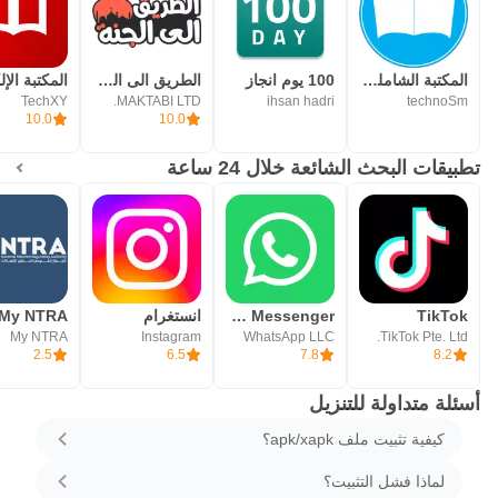
المكتبة الشامله بدون نت
100 يوم انجاز
الطريق الى الجنة، اذكار، قصص
TechXY
MAKTABI LTD.
ihsan hadri
technoSm
10.0
10.0
تطبيقات البحث الشائعة خلال 24 ساعة
TikTok
WhatsApp Messenger - واتساب مسنجر
انستغرام
My NTRA
My NTRA
Instagram
WhatsApp LLC
TikTok Pte. Ltd.
2.5
6.5
7.8
8.2
أسئلة متداولة للتنزيل
كيفية تثبيت ملف apk/xapk؟
لماذا فشل التثبيت؟