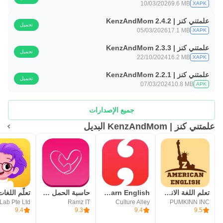
10/03/2026
9.6 MB
XAPK
علمتني كنز | KenzAndMom 2.4.2
تحميل
05/03/2026
17.1 MB
XAPK
علمتني كنز | KenzAndMom 2.3.3
تحميل
22/10/2024
16.2 MB
XAPK
علمتني كنز | KenzAndMom 2.2.1
تحميل
07/03/2024
10.8 MB
APK
جميع الإصدارات
علمتني كنز | KenzAndMom البديل
تعلم اللغة الانجليزية من الصفر
Hello English: Learn English
حاسبة الحمل - متابعة الحمل
Ramz IT
Culture Alley
PUMKINN INC
9.4
9.3
9.4
9.5