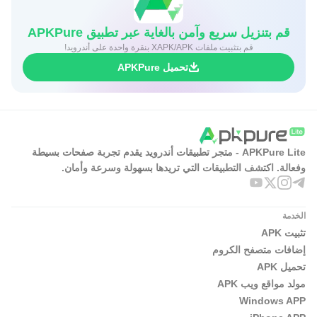
قم بتنزيل سريع وآمن بالغاية عبر تطبيق APKPure
قم بتثبيت ملفات XAPK/APK بنقرة واحدة على أندرويد!
تحميل APKPure
APKPure Lite - متجر تطبيقات أندرويد يقدم تجربة صفحات بسيطة
وفعالة. اكتشف التطبيقات التي تريدها بسهولة وسرعة وأمان.
الخدمة
تثبيت APK
إضافات متصفح الكروم
تحميل APK
مولد مواقع ويب APK
Windows APP