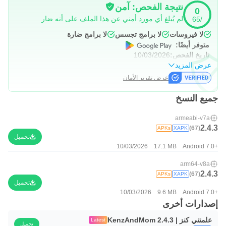
نتيجة الفحص: آمن
0
لم يُبلغ أي مورد أمني عن هذا الملف على أنه ضار
/65
لا فيروسات
لا برامج تجسس
لا برامج ضارة
متوفر أيضًا:
تاريخ الفحص:
10/03/2026
عرض المزيد
عرض تقرير الأمان
جميع النسخ
armeabi-v7a
2.4.3
(67)
APKs
XAPK
تحميل
10/03/2026
17.1 MB
Android 7.0+
arm64-v8a
2.4.3
(67)
APKs
XAPK
تحميل
10/03/2026
9.6 MB
Android 7.0+
إصدارات أخرى
علمتني كنز | KenzAndMom 2.4.3
Latest
تحميل