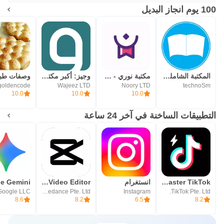
100 يوم انجاز البديل
المكتبة الشامله بدون نت
مكتبة نوري - كتب و قصص عربية
وجيز: أكبر مكتبة محتوى صوتي
goldencode
Wajeez LTD
Noory LTD
technoSm
10.0
10.0
10.0
التطبيقات الساخنة في آخر 24 ساعة
TikTok Lite - Faster TikTok
انستغرام
CapCut: Photo & Video Editor
Google LLC
Bytedance Pte. Ltd.
Instagram
TikTok Pte. Ltd.
8.6
8.2
6.5
8.2