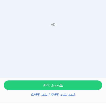
تحميل APK
كيفية تثبيت XAPK / ملف APK