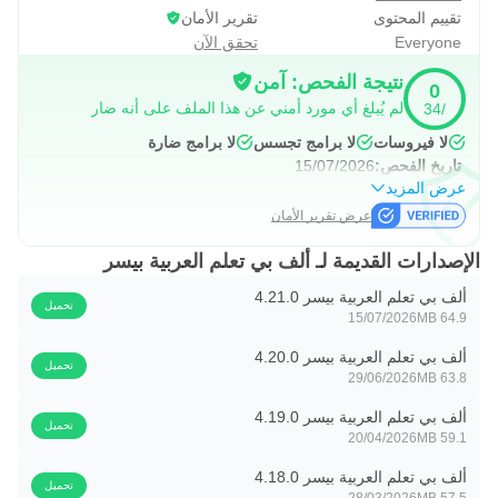
الاصطناعي، سجّل صوتك واحصل على ملاحظات من التطبيق.
تقييم المحتوى
تقرير الأمان
Everyone
تحقق الآن
استمتع بمغامرتك العربية
نتيجة الفحص: آمن
من قال أنّ تعلم اللّغة العربية يجب أن يكون أمراً مملاً؟ تأخذك
0
لم يُبلغ أي مورد أمني عن هذا الملف على أنه ضار
/34
ألِف بي في رحلة مليئة بالتحديات والمكافآت باستخدام الأنشطة
لا فيروسات
لا برامج تجسس
لا برامج ضارة
التفاعلية، الاختبارات، والمراجع الثقافية الرائعة.
تاريخ الفحص:
15/07/2026
عرض المزيد
لن تنسى أي كلمة عربية بعد الآن
عرض تقرير الأمان
كلّنا نعلم أنّ الممارسة تجعل عملية التعلّم مثالية، وأنّ التكرار هو
مفتاح التذكر. لذا، فإنّ ألِف بي تتميز بنظام التكرار المتباعِد القائم
الإصدارات القديمة لـ ألف بي تعلم العربية بيسر
على الذكاء الاصطناعي لمساعدتك على تثبيت المفردات
ألف بي تعلم العربية بيسر 4.21.0
تحميل
والعبارات العربية الجديدة في الذاكرة طويلة الأمد.
15/07/2026
64.9 MB
ألف بي تعلم العربية بيسر 4.20.0
حوّل نفسك من طالب إلى عالِم
تحميل
29/06/2026
63.8 MB
تعمل ألِف بي على تصميم دروسك بهدف تلبية احتياجاتك وزيادة
ألف بي تعلم العربية بيسر 4.19.0
سرعة التعلّم لديك حتى تتمكن من صعود المراتب بسرعة من
تحميل
20/04/2026
59.1 MB
طالب إلى عالِم.
ألف بي تعلم العربية بيسر 4.18.0
تحميل
28/03/2026
57.5 MB