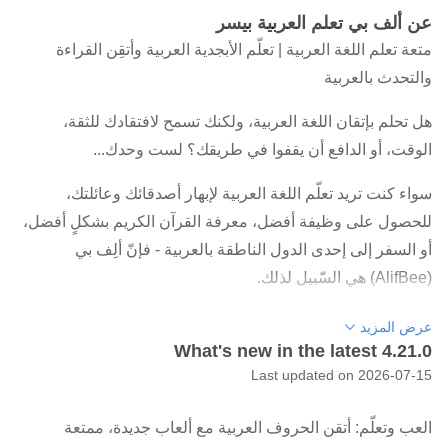
عن ألف بي تعلم العربية بيسر
متعة تعلم اللغة العربية | تعلّم الأبجدية العربية وأتقِن القراءة
والتحدث بالعربية
هل تحلم بإتقان اللغة العربية، ولكنك تسمح لافتقادك للثقة،
الوقت، أو الدافع أن يقفوا في طريقك؟ لست وحدك...
سواء كنت تريد تعلّم اللغة العربية لإبهار أصدقائك وعائلتك،
للحصول على وظيفة أفضل، معرفة القرآن الكريم بشكلٍ أفضل،
أو السفر إلى إحدى الدول الناطقة بالعربية - فإنّ ألِف بي
(AlifBee) هي السّبيل لذلك.
هي عبارة عن منصة متطورة لتعلّم اللغة العربية صُممَت خصيصاً
عرض المزيد
What's new in the latest 4.21.0
لجعل القراءة، الكتابة، الاستماع، والتحدث باللغة العربية أمراً في
Last updated on 2026-07-15
غاية السهولة.
لقد استَخدَم أكثر من مليون من المتعلمين المتحمسين منصة ألِف
العب وتعلّم: أتقن الحروف العربية مع ألعاب جديدة، ممتعة