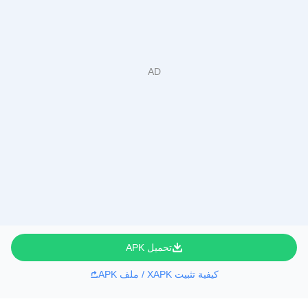
تحميل APK
كيفية تثبيت XAPK / ملف APK