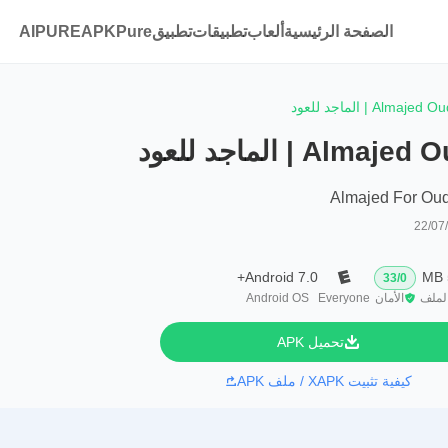
الصفحة الرئيسية
ألعاب
تطبيقات
تطبيقAPKPure
AIPURE
Almajed O | الماجد للعود
Almaje | الماجد للعود
Almajed For Ou
22/07
Android 7.0+
33
/
0
لملف
الأمان
Everyone
Android OS
تحميل APK
كيفية تثبيت XAPK / ملف APK