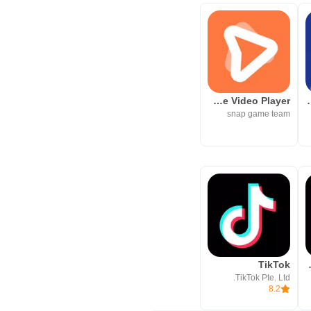
lPlayer - Offline Video Player
Guide eFootb
snap game team
TikTok
TikTok L
TikTok Pte. Ltd.
8.2