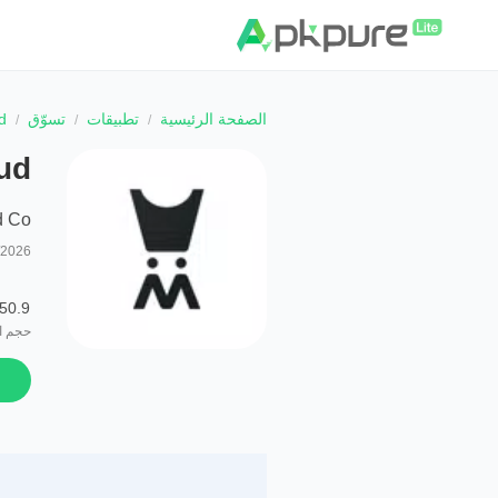
الصفحة الرئيسية
تطبيقات
تسوّق
ud
d Oud
d Co
/2026
50.9 MB
حجم ا