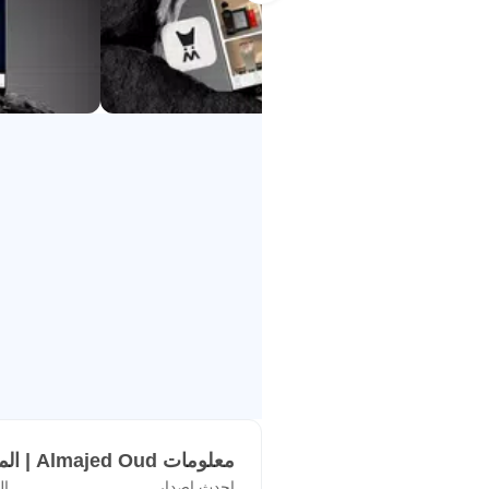
ثبت تطبيق الماجد للعود الآن.
معلومات Almajed Oud | الماجد للعود APK
احدث اصدار
ال