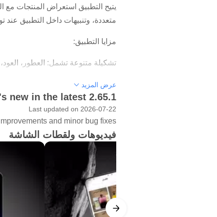
يتيح التطبيق استعراض المنتجات مع الس
متعددة، وتنبيهات داخل التطبيق عند 
مزايا التطبيق:
تشكيلة متنوعة تشمل: العطور، العود، 
صفحة منتج واضحة: تتضمن السعر والم
عرض المزيد
s new in the latest 2.65.1
تقييمات وآراء العملاء قبل إتمام الشراء
Last updated on 2026-07-22
بحث سريع بالاسم أو النوع للوصول إلى
mprovements and minor bug fixes.
المفضلة لحفظ المنتجات والعودة إليها ل
فيديوهات ولقطات الشاشة
خيارات الدفع: الدفع عند الاستلام (COD) أو الدفع بالبطاقة.
تنبيهات العروض داخل التطبيق عند تو
خدمة العملاء متاحة على مدار الساعة 
الأقسام المتاحة داخل التطبيق:
العطور (نسائية / رجالية / للجنسين)
للمفارش وغرف النوم، معطرات الجو، م