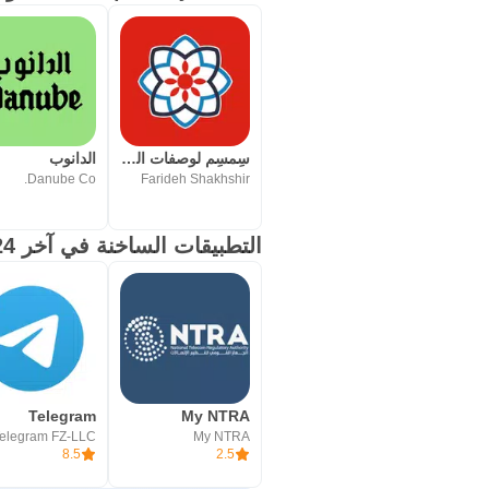
سِمسِم لوصفات البيت العربي
الدانوب
Danube Co.
Farideh Shakhshir
التطبيقات الساخنة في آخر 24 ساعة
Telegram
My NTRA
elegram FZ-LLC
My NTRA
8.5
2.5