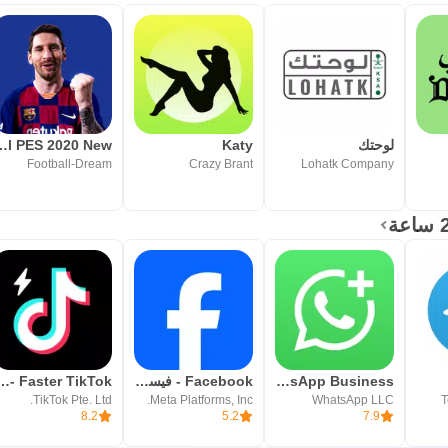
لوحتك
Katy
all PES 2020 New
Football-Dream
Crazy Brant
Lohatk Company
WhatsApp Business
Facebook - فيسبوك
ite - Faster TikTok
TikTok Pte. Ltd.
Meta Platforms, Inc.
WhatsApp LLC
T
8.2
5.2
7.9