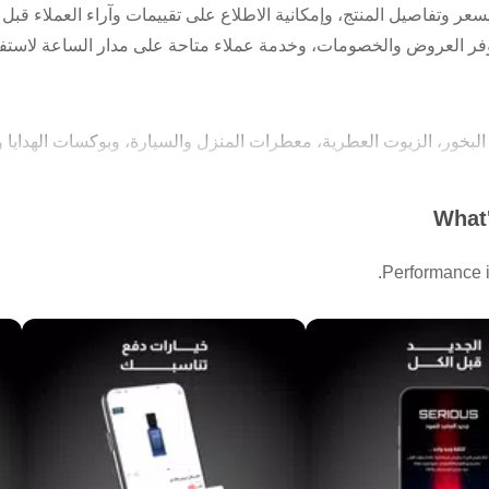
عر وتفاصيل المنتج، وإمكانية الاطلاع على تقييمات وآراء العملاء قبل
توفر العروض والخصومات، وخدمة عملاء متاحة على مدار الساعة لاستفس
البخور، الزيوت العطرية، معطرات المنزل والسيارة، وبوكسات الهدايا و
واصفات والمعلومات الأساسية.
What'
.
 المنتج بسهولة.
Performance i
احقًا.
فر الخصومات.
طوال أيام الأسبوع.
، العود، البخور ومستلزمات الاستخدام، الزيوت العطرية، لوشنات وبخا
عطرات السيارة وعبوات إعادة التعبئة، بوكسات الهدايا، الزعفران.