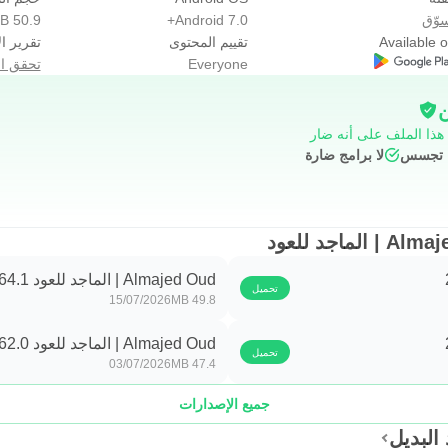
وّق
Android 7.0+
50.9 MB
Available 
تقييم المحتوى
تقرير ال
Everyone
تحقق ال
ن
 هذا الملف على أنه ضار
ج تجسس
لا برامج ضارة
Almajed Oud | الماجد للعود 2.64.1
تحميل
15/07/2026
49.8 MB
Almajed Oud | الماجد للعود 2.62.0
تحميل
03/07/2026
47.4 MB
جميع الإصدارات