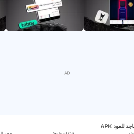
فئة
Android OS
حجم ال