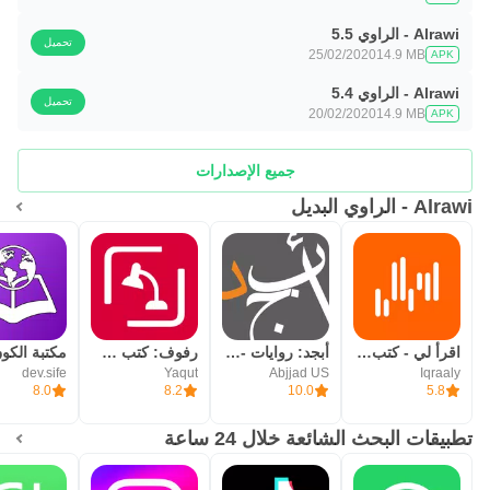
Alrawi - الراوي 5.5
تحميل
25/02/2020
14.9 MB
APK
Alrawi - الراوي 5.4
تحميل
20/02/2020
14.9 MB
APK
جميع الإصدارات
Alrawi - الراوي البديل
اقرأ لي - كتب صوتية مسموعة
أبجد: روايات - قصص - كتب صوتية
رفوف: كتب صوتية وإلكترونية
dev.sife
Yaqut
Abjjad US
Iqraaly
8.0
8.2
10.0
5.8
تطبيقات البحث الشائعة خلال 24 ساعة