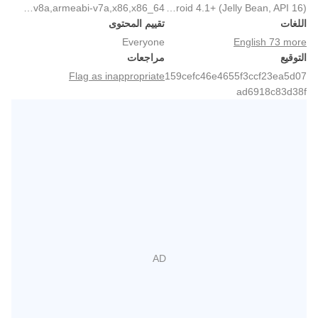
arm64-v8a,armeabi-v7a,x86,x86_64
Android 4.1+ (Jelly Bean, API 16)
اللغات
تقييم المحتوى
Everyone
English 73 more
التوقيع
مراجعات
Flag as inappropriate
159cefc46e4655f3ccf23ea5d07
ad6918c83d38f