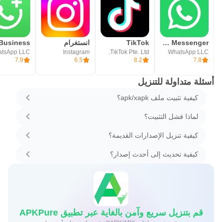
WhatsApp Messenger - واتساب مسنجر
TikTok
انستغرام
tsApp LLC
Instagram
TikTok Pte. Ltd.
WhatsApp LLC
7.9
6.5
8.2
7.8
أسئلة متداولة للتنزيل
كيفية تثبيت ملف apk/xapk؟
لماذا فشل التثبيت؟
كيفية تنزيل الإصدارات القديمة؟
كيفية تحديث إلى أحدث إصدار؟
قم بتنزيل سريع وآمن بالغاية عبر تطبيق APKPure