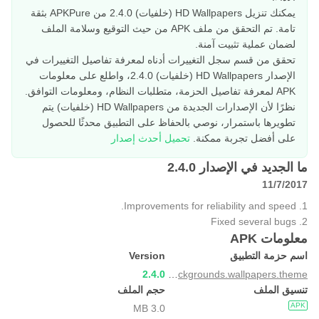
يمكنك تنزيل HD Wallpapers (خلفيات) 2.4.0 من APKPure بثقة
تامة. تم التحقق من ملف APK من حيث التوقيع وسلامة الملف
لضمان عملية تثبيت آمنة.
تحقق من قسم سجل التغييرات أدناه لمعرفة تفاصيل التغييرات في
الإصدار HD Wallpapers (خلفيات) 2.4.0، واطلع على معلومات
APK لمعرفة تفاصيل الحزمة، متطلبات النظام، ومعلومات التوافق.
نظرًا لأن الإصدارات الجديدة من HD Wallpapers (خلفيات) يتم
تطويرها باستمرار، نوصي بالحفاظ على التطبيق محدثًا للحصول
على أفضل تجربة ممكنة.
تحميل أحدث إصدار
ما الجديد في الإصدار 2.4.0
11/7/2017
1. Improvements for reliability and speed.
2. Fixed several bugs
معلومات APK
اسم حزمة التطبيق
Version
2.4.0
hd.backgrounds.wallpapers.theme
تنسيق الملف
حجم الملف
APK
3.0 MB