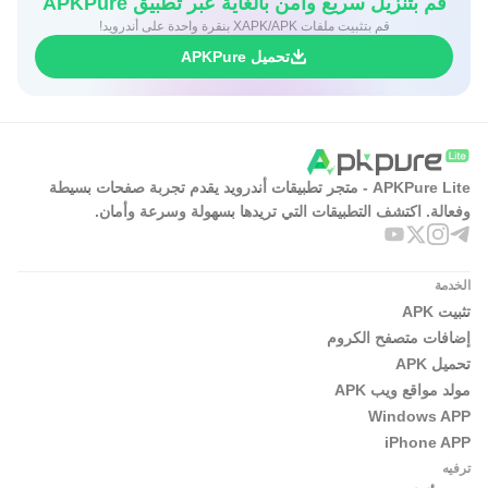
قم بتنزيل سريع وآمن بالغاية عبر تطبيق APKPure
قم بتثبيت ملفات XAPK/APK بنقرة واحدة على أندرويد!
تحميل APKPure
APKPure Lite - متجر تطبيقات أندرويد يقدم تجربة صفحات بسيطة
وفعالة. اكتشف التطبيقات التي تريدها بسهولة وسرعة وأمان.
الخدمة
تثبيت APK
إضافات متصفح الكروم
تحميل APK
مولد مواقع ويب APK
Windows APP
iPhone APP
ترفيه