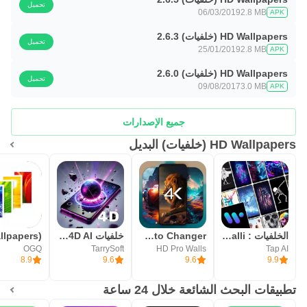
تحميل
06/03/2019
2.8 MB
APK
HD Wallpapers (خلفيات) 2.6.3
تحميل
25/01/2019
2.8 MB
APK
HD Wallpapers (خلفيات) 2.6.0
تحميل
09/08/2017
3.0 MB
APK
جميع الإصدارات
HD Wallpapers (خلفيات) البديل
الخلفيات : Walli برنامج خلفيات
4K Wallpapers, Auto Changer
خلفيات 4D AI و 3D من GRUBL™
OGQ
TarrySoft
HD Pro Walls
Tap AI
8.9
9.6
9.6
9.9
تطبيقات البحث الشائعة خلال 24 ساعة