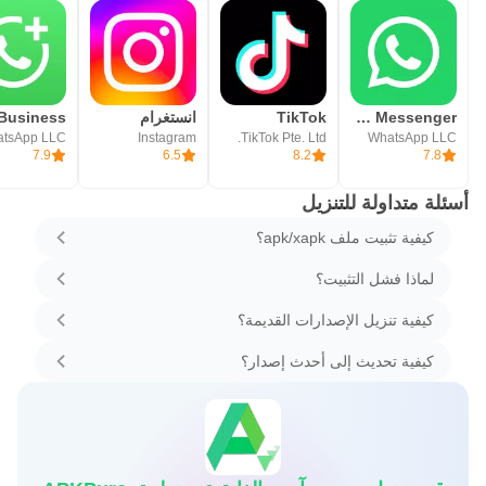
WhatsApp Messenger - واتساب مسنجر
TikTok
انستغرام
tsApp LLC
Instagram
TikTok Pte. Ltd.
WhatsApp LLC
7.9
6.5
8.2
7.8
أسئلة متداولة للتنزيل
كيفية تثبيت ملف apk/xapk؟
لماذا فشل التثبيت؟
كيفية تنزيل الإصدارات القديمة؟
كيفية تحديث إلى أحدث إصدار؟