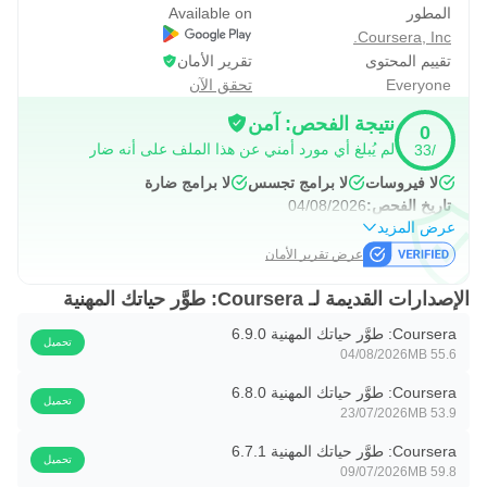
المطور
Available on
والتقييمات الكاملة تحتاج رسومًا أو اشتراكًا، لذلك ينبغي مراجعة
Coursera, Inc.
تفاصيل البرنامج قبل الاعتماد عليه كخطة تعلم طويلة.
تقييم المحتوى
تقرير الأمان
Everyone
تحقق الآن
دراسة مرنة مع تنزيل الدروس
نتيجة الفحص: آمن
0
يدعم Coursera التعلم حسب الوقت المتاح، من خلال محاضرات
لم يُبلغ أي مورد أمني عن هذا الملف على أنه ضار
/33
عند الطلب يمكن تشغيلها في أوقات قصيرة خلال اليوم. هذه
لا فيروسات
لا برامج تجسس
لا برامج ضارة
تاريخ الفحص:
04/08/2026
النقطة مفيدة للموظفين والطلاب الذين لا يستطيعون الالتزام
عرض المزيد
بموعد ثابت، إذ يمكن متابعة درس قصير في المواصلات أو
عرض تقرير الأمان
مراجعة جزء من المحاضرة قبل حل واجب عملي.
الإصدارات القديمة لـ Coursera: طوَّر حياتك المهنية
ميزة تنزيل الفيديو تجعل التطبيق مناسبًا لمن لا يملك اتصالًا ثابتًا
بالإنترنت طوال اليوم. يمكن حفظ الدروس لمشاهدتها لاحقًا دون
Coursera: طوَّر حياتك المهنية 6.9.0
تحميل
04/08/2026
55.6 MB
اتصال، كما يساعد خيار الصوت فقط في متابعة الشرح أثناء
المشي أو أداء مهام بسيطة. حجم الدروس يختلف حسب الدورة
Coursera: طوَّر حياتك المهنية 6.8.0
تحميل
23/07/2026
53.9 MB
وجودة الفيديو، لذلك من الأفضل استخدام اتصال ثابت عند تنزيل
عدة محاضرات دفعة واحدة.
Coursera: طوَّر حياتك المهنية 6.7.1
تحميل
09/07/2026
59.8 MB