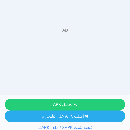
تحميل APK
اطلب APK على تيليجرام
كيفية تثبيت XAPK / ملف APK