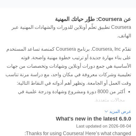
عن Coursera: طوَّر حياتك المهنية
Coursera تطبيق تعلّم أونلاين للدورات والشهادات المهنية عبر
الهاتف.
تقدّم Coursera, Inc. برنامج Coursera كمنصة تساعد المستخدم
على بناء مهارة جديدة أو ترتيب خطوة مهنية واضحة. قوته
الأساسية هي جمع دورات أونلاين وشهادات وتخصصات من جهات
تعليمية وشركات معروفة في مكان واحد، مع دراسة مرنة تناسب
وقت العمل أو الجامعة. وتظهر أهم أدواته في النقاط التالية:
أكثر من 8000 دورة ومشروع وشهادة ودرجة علمية في
مجالات متعددة.
شهادات مهنية في تحليل البيانات والذكاء الاصطناعي
عرض المزيد
What's new in the latest 6.9.0
والبرمجة والتسويق.
Last updated on 2026-08-04
محاضرات عند الطلب تناسب الدراسة مساءً أو أثناء التنقل.
Thanks for using Coursera! Here’s what changed: