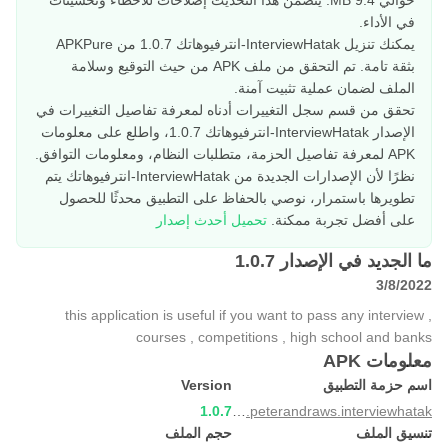
حوالي 9.4 MB. يتضمن هذا التحديث إصلاحات للأخطاء وتحسينات
في الأداء.
يمكنك تنزيل InterviewHatak-انترفيوهاتك 1.0.7 من APKPure
بثقة تامة. تم التحقق من ملف APK من حيث التوقيع وسلامة
الملف لضمان عملية تثبيت آمنة.
تحقق من قسم سجل التغييرات أدناه لمعرفة تفاصيل التغييرات في
الإصدار InterviewHatak-انترفيوهاتك 1.0.7، واطلع على معلومات
APK لمعرفة تفاصيل الحزمة، متطلبات النظام، ومعلومات التوافق.
نظرًا لأن الإصدارات الجديدة من InterviewHatak-انترفيوهاتك يتم
تطويرها باستمرار، نوصي بالحفاظ على التطبيق محدثًا للحصول
على أفضل تجربة ممكنة.
تحميل أحدث إصدار
ما الجديد في الإصدار 1.0.7
3/8/2022
this application is useful if you want to pass any interview ,
courses , competitions , high school and banks
معلومات APK
اسم حزمة التطبيق
Version
1.0.7
com.peterandraws.interviewhatak
تنسيق الملف
حجم الملف