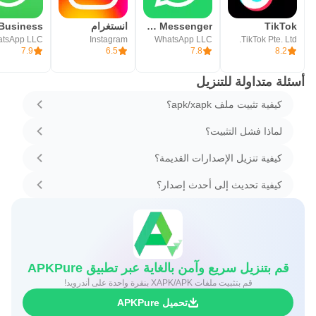
TikTok
WhatsApp Messenger - واتساب مسنجر
انستغرام
tsApp LLC
Instagram
WhatsApp LLC
TikTok Pte. Ltd.
7.9
6.5
7.8
8.2
أسئلة متداولة للتنزيل
كيفية تثبيت ملف apk/xapk؟
لماذا فشل التثبيت؟
كيفية تنزيل الإصدارات القديمة؟
كيفية تحديث إلى أحدث إصدار؟
قم بتنزيل سريع وآمن بالغاية عبر تطبيق APKPure
قم بتثبيت ملفات XAPK/APK بنقرة واحدة على أندرويد!
تحميل APKPure