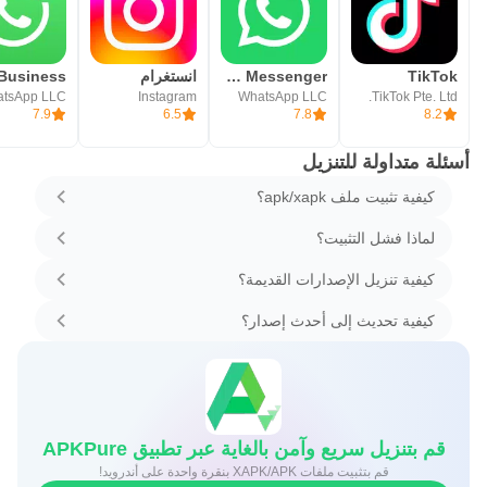
TikTok
WhatsApp Messenger - واتساب مسنجر
انستغرام
tsApp LLC
Instagram
WhatsApp LLC
TikTok Pte. Ltd.
7.9
6.5
7.8
8.2
أسئلة متداولة للتنزيل
كيفية تثبيت ملف apk/xapk؟
لماذا فشل التثبيت؟
كيفية تنزيل الإصدارات القديمة؟
كيفية تحديث إلى أحدث إصدار؟
قم بتنزيل سريع وآمن بالغاية عبر تطبيق APKPure
قم بتثبيت ملفات XAPK/APK بنقرة واحدة على أندرويد!