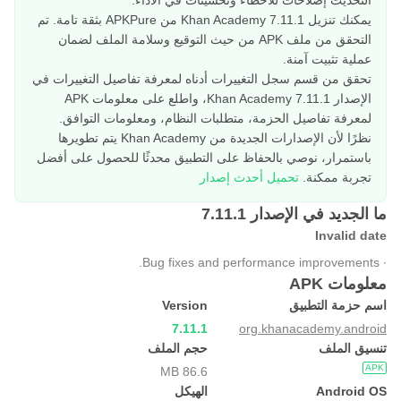
التحديث إصلاحات للأخطاء وتحسينات في الأداء.
يمكنك تنزيل Khan Academy 7.11.1 من APKPure بثقة تامة. تم
التحقق من ملف APK من حيث التوقيع وسلامة الملف لضمان
عملية تثبيت آمنة.
تحقق من قسم سجل التغييرات أدناه لمعرفة تفاصيل التغييرات في
الإصدار Khan Academy 7.11.1، واطلع على معلومات APK
لمعرفة تفاصيل الحزمة، متطلبات النظام، ومعلومات التوافق.
نظرًا لأن الإصدارات الجديدة من Khan Academy يتم تطويرها
باستمرار، نوصي بالحفاظ على التطبيق محدثًا للحصول على أفضل
تجربة ممكنة.
تحميل أحدث إصدار
ما الجديد في الإصدار 7.11.1
Invalid date
∙ Bug fixes and performance improvements.
معلومات APK
اسم حزمة التطبيق
Version
7.11.1
org.khanacademy.android
تنسيق الملف
حجم الملف
APK
86.6 MB
Android OS
الهيكل