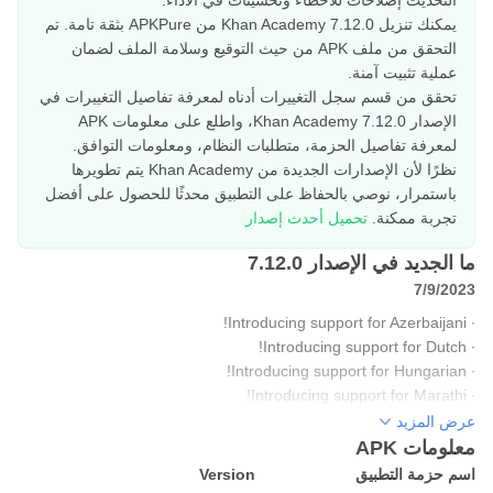
التحديث إصلاحات للأخطاء وتحسينات في الأداء.
يمكنك تنزيل Khan Academy 7.12.0 من APKPure بثقة تامة. تم
التحقق من ملف APK من حيث التوقيع وسلامة الملف لضمان
عملية تثبيت آمنة.
تحقق من قسم سجل التغييرات أدناه لمعرفة تفاصيل التغييرات في
الإصدار Khan Academy 7.12.0، واطلع على معلومات APK
لمعرفة تفاصيل الحزمة، متطلبات النظام، ومعلومات التوافق.
نظرًا لأن الإصدارات الجديدة من Khan Academy يتم تطويرها
باستمرار، نوصي بالحفاظ على التطبيق محدثًا للحصول على أفضل
تجربة ممكنة.
تحميل أحدث إصدار
ما الجديد في الإصدار 7.12.0
7/9/2023
∙ Introducing support for Azerbaijani!
∙ Introducing support for Dutch!
∙ Introducing support for Hungarian!
∙ Introducing support for Marathi!
∙ Introducing support for Punjabi!
عرض المزيد
∙ Introducing support for Vietnamese!
معلومات APK
∙ Bug fixes and performance improvements.
اسم حزمة التطبيق
Version