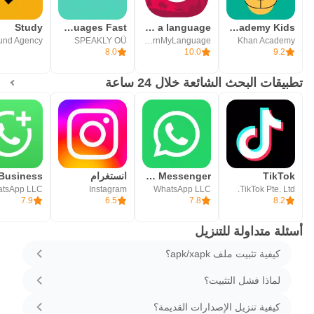
Study
Speakly: Learn Languages Fast
Speekoo - Learn a language
Khan Academy Kids
SPEAKLY OÜ
LearnMyLanguage
Khan Academy
8.0
10.0
9.2
تطبيقات البحث الشائعة خلال 24 ساعة
TikTok
WhatsApp Messenger - واتساب مسنجر
انستغرام
tsApp LLC
Instagram
WhatsApp LLC
TikTok Pte. Ltd.
7.9
6.5
7.8
8.2
أسئلة متداولة للتنزيل
كيفية تثبيت ملف apk/xapk؟
لماذا فشل التثبيت؟
كيفية تنزيل الإصدارات القديمة؟