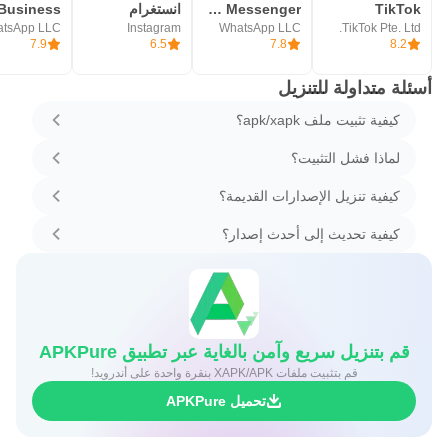
TikTok
WhatsApp Messenger - واتساب مسنجر
انستغرام
tsApp LLC
Instagram
WhatsApp LLC
TikTok Pte. Ltd.
7.9
6.5
7.8
8.2
أسئلة متداولة للتنزيل
كيفية تثبيت ملف apk/xapk؟
لماذا فشل التثبيت؟
كيفية تنزيل الإصدارات القديمة؟
كيفية تحديث إلى أحدث إصدار؟
قم بتنزيل سريع وآمن بالغاية عبر تطبيق APKPure
قم بتثبيت ملفات XAPK/APK بنقرة واحدة على أندرويد!
تحميل APKPure