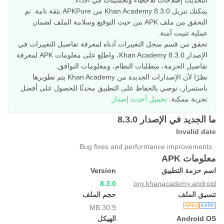
التحديث إصلاحات للأخطاء وتحسينات في الأداء.
يمكنك تنزيل Khan Academy 8.3.0 من APKPure بثقة تامة. تم
التحقق من ملف APK من حيث التوقيع وسلامة الملف لضمان
عملية تثبيت آمنة.
تحقق من قسم سجل التغييرات أدناه لمعرفة تفاصيل التغييرات في
الإصدار Khan Academy 8.3.0، واطلع على معلومات APK لمعرفة
تفاصيل الحزمة، متطلبات النظام، ومعلومات التوافق.
نظرًا لأن الإصدارات الجديدة من Khan Academy يتم تطويرها
باستمرار، نوصي بالحفاظ على التطبيق محدثًا للحصول على أفضل
تجربة ممكنة.
تحميل أحدث إصدار
ما الجديد في الإصدار 8.3.0
Invalid date
∙ Bug fixes and performance improvements.
معلومات APK
اسم حزمة التطبيق
Version
8.3.0
org.khanacademy.android
تنسيق الملف
حجم الملف
APKs
XAPK
30.9 MB
Android OS
الهيكل