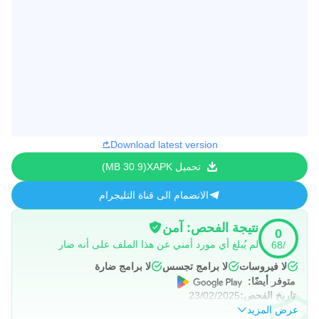
Download latest version
تحميل XAPK
30.9 MB
الانضمام الى قناة التليجرام
نتيجة الفحص: آمن
0
لم يُبلغ أي مورد أمني عن هذا الملف على أنه ضار
/68
لا فيروسات
لا برامج تجسس
لا برامج ضارة
متوفر أيضًا:
تاريخ الفحص:
23/02/2025
عرض المزيد