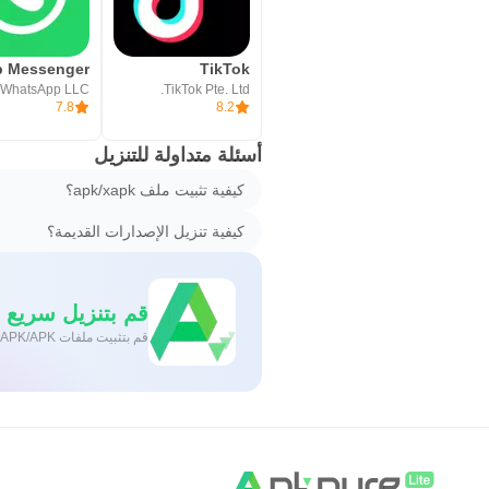
TikTok
WhatsApp LLC
TikTok Pte. Ltd.
7.8
8.2
أسئلة متداولة للتنزيل
كيفية تثبيت ملف apk/xapk؟
كيفية تنزيل الإصدارات القديمة؟
قم بتنزيل سريع وآمن
قم بتثبيت ملفات XAPK/APK بنقرة واحدة على أندرويد!