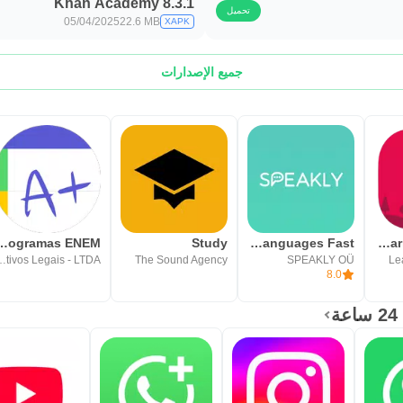
Khan Academy 8.3.1
تحميل
05/04/2025
22.6 MB
XAPK
جميع الإصدارات
- Cronogramas ENEM
Study
Speakly: Learn Languages Fast
Speekoo - Learn a language
 Legais - LTDA
The Sound Agency
SPEAKLY OÜ
Le
8.0