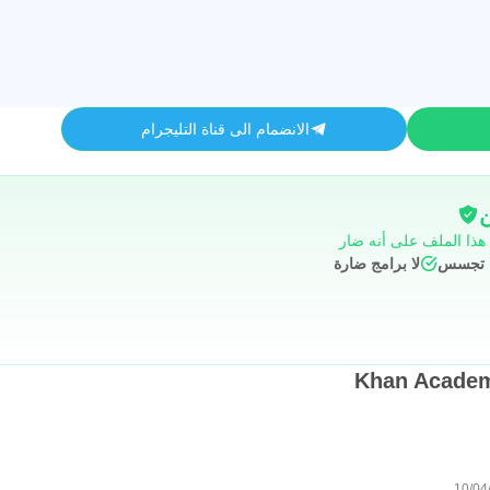
الانضمام الى قناة التليجرام
ن
 هذا الملف على أنه ضار
ج تجسس
لا برامج ضارة
10/04