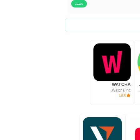
تحميل
WATCHA
Easy Study 
Watcha Inc.
Aplicativos
10.0