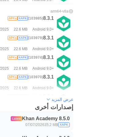
arm64-v8a
8.3.1
(103985)
APKs
XAPK
/2025
22.6 MB
Android 9.0+
8.3.1
(103979)
APKs
XAPK
/2025
22.6 MB
Android 9.0+
8.3.1
(103974)
APKs
XAPK
/2025
22.6 MB
Android 9.0+
8.3.1
(103970)
APKs
XAPK
/2025
22.6 MB
Android 9.0+
8.3.1
(103965)
APKs
XAPK
عرض المزيد
إصدارات أخرى
/2025
22.6 MB
Android 9.0+
8.3.1
(103957)
APKs
XAPK
Khan Academy 8.5.0
Latest
07/07/2026
35.2 MB
XAPK
/2025
22.6 MB
Android 9.0+