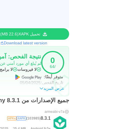
تحميل XAPK
22.6 MB
Download latest version
نتيجة الفحص: آم
0
لم يُبلغ أي مورد أمني عن
/64
لا فيروسات
لا برام
متوفر أيضًا:
تاريخ الفحص:
05/04/2025
عرض المزيد
جميع الإصدارات من Khan Academy 8.3.1
armeabi-v7a
8.3.1
(103985)
APKs
XAPK
/2025
25.4 MB
Android 9.0+