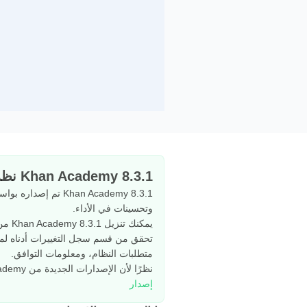
Khan Academy 8.3.1 نظرة عامة
وتحسينات في الأداء.
يمكنك تنزيل Khan Academy 8.3.1 من APKPure بثقة تامة. تم التحقق من ملف APK من حيث التوقيع وسلامة الملف لضمان عملية تثبيت آمنة.
متطلبات النظام، ومعلومات التوافق.
نظرًا لأن الإصدارات الجديدة من Khan Academy يتم تطويرها باستمرار، نوصي بالحفاظ على التطبيق محدثًا للحصول على أفضل تجربة ممكنة.
إصدار