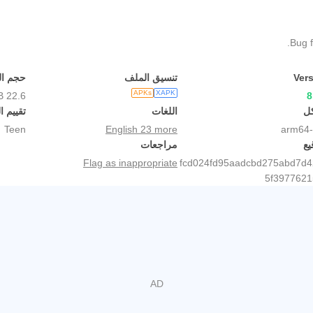
Ver
تنسيق الملف
حجم ا
APKs
XAPK
22.6 MB
8
كل
اللغات
تقييم ا
Teen
English 23 more
arm64-
يع
مراجعات
Flag as inappropriate
fcd024fd95aadcbd275abd7d
5f3977621