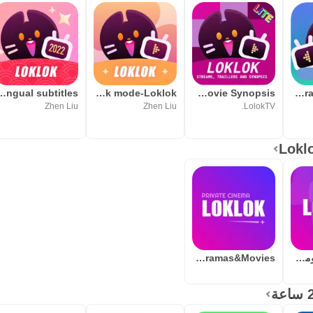
لتطبيق ومتابعة المحتوى عليه.
 تطبيق واحد.
ilingual subtitles
Dark mode-Loklok
Lok-lok for Movie Synopsis
Loklok-Dramas&Movies
سجل مشاهدة.
Zhen Liu
Zhen Liu
LolokTV.
 التنزيل.
توى أوسع.
الشبكة.
طقة.
.
Loklok-أفلام ومسلسلات
Loklok-Dramas&Movies
.