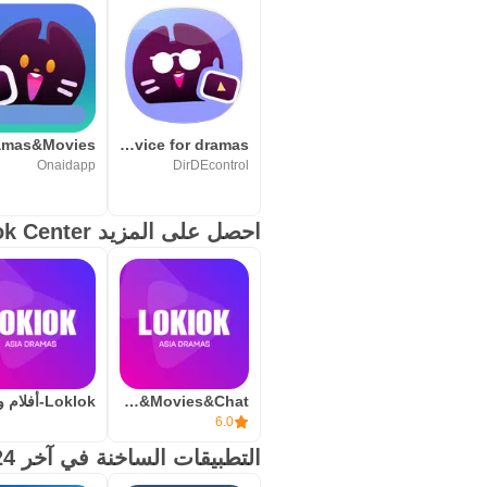
مزايا وعيوب Loklok
تعكس هذه النقاط تجربة استخدام واقعية لتطبيق Loklok، مع التركيز على ما يهم المستخدم قبل تنزيل ا
المزايا
يجمع أفلام ومسلسلات وأنمي داخل
Advice for dramas
واجهة بسيطة مع بحث وتوصيات و
Onaidapp
DirDEcontrol
يدعم المشاهدة دون إنترنت عند توفر
احصل على المزيد Loklok Center
ترجمات متعددة اللغات لمتابعة مح
جودة تشغيل قابلة للتكيف مع حالة 
العيوب
قد تختلف بعض العناوين حسب المن
قد تظهر إعلانات لأن الخدمة مجانية
Loklok-Dramas&Movies&Chat
توفر الترجمة ليس ثابتًا لكل محتوى
6.0
التطبيقات الساخنة في آخر 24 ساعة
تنزيل Loklok APK من APKPure