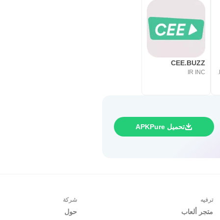
 التثبيت على هاتف أندرويد بعد اكتمال التحميل. حجم الملف يقارب
ا لاحقًا للمشاهدة دون إنترنت. بعد
التثبيت، يمكن فتح التطبيق وتصفح الأقسام أو استخدام البحث للوصول إلى فيلم أو مسلسل محدد. تنزيل Loklok APK مناسب لمن يريد تجربة
CEE.BUZZ
IR INC
تحميل APKPure
ترفيه
شركة
متجر ألعاب
حول