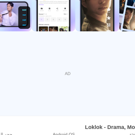
الإنترنت مع إمكانية التخزين المؤقت أو التنزيل لبعض المحتوى حسب توفر ال
لمباشرة، بينما يساعد خيار الحفظ على تجهيز الفيديو لوقت لاحق. هذا م
دمين الذين يشاهدون المحتوى في أوقات مختلفة من اليوم، لأن التطبيق لا يجعل
ب المحتوى نفسه، لذلك يبقى التخزين المسبق خيارًا عمليًا عندما يكو
حفظ أكثر من حلقة أو فيلم.
يديو بجودة عالية مع ضبط يناسب حالة الاتصال. عند توفر شبكة قوية، يمكن ل
انقطاع عند ضعف الاتصال. هذا يجعل التطبيق مناسبًا للمشاهدة اليومية 
 متطابقة، لأن سرعة الشبكة وحجم الفيديو يؤثران في التجربة. إذا ل
زيل المسبق حلًا عمليًا. هذه المرونة مهمة في تطبيقات مشاهدة الفيديو
فئة
Android OS
حجم ال