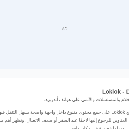
من تطوير Loklok Center، يركز برنامج Loklok على جمع محتوى متنوع داخل واجهة واضحة يس
ناوين للرجوع إليها لاحقًا عند السفر أو ضعف الاتصال. وتظهر أهم مزاي
ي ودراما قصيرة في مكان واحد.