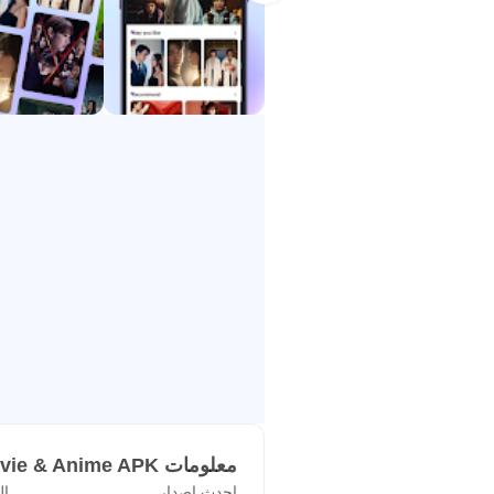
يدعم Loklok المشاهدة عبر 
التفاصيل، يظهر زر التشغيل للمشاهدة ا
اتصال غير ثابت.
تحميل Loklok يفيد المستخ
تختلف إمكانية تنزيل بعض العناوين حس
كافية على الهاتف إذا كان المستخدم ي
تشغيل بجودة مناسبة للشبكة
يركز Loklok على تشغيل الف
يساعد التكيف مع الشبكة على تقليل ال
بيانات الهاتف.
لا يعني ذلك أن كل جلسة مشاهدة ستكون
يكون اختيار جودة أخف أو استخدام التن
محتوى طويل.
معلومات Loklok - Drama, Movie & Anime APK
ترجمة متعددة اللغات
احدث اصدار
ال