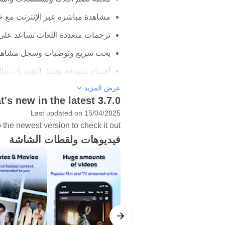
مشاهدة مباشرة عبر الإنترنت مع خ
ترجمات متعددة اللغات تساعد على م
بحث سريع وتوصيات وسجل مشاهدة ل
أقسام متنوعة تشمل الشورتات والم
عرض المزيد
مكتبة ترفيهية واسعة
's new in the latest 3.7.0
Last updated on 15/04/2025
يجمع Loklok أنواعًا مختلفة
the newest version to check it out!
المسلسلات، البرامج التلفزيونية، الأن
فيديوهات ولقطات الشاشة
بين حلقة أنمي قصيرة في وقت الاسترا
تظهر الصفحة الرئيسية عناوين مقترحة 
المرور على التصنيفات أو المحتوى ال
لاكتشاف محتوى أخف، خصوصًا عند ت
مشاهدة مباشرة وحفظ للمشاهدة ل