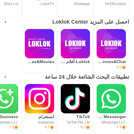
Zhen Liu
LolokTV.
Onaidapp
DirDEcontrol
احصل على المزيد Loklok Center
Loklok-Dramas&Movies&Chat
Loklok-أفلام ومسلسلات
Loklok-Dramas&Movies
6.0
تطبيقات البحث الشائعة خلال 24 ساعة
WhatsApp Messenger - واتساب مسنجر
TikTok
انستغرام
tsApp LLC
Instagram
TikTok Pte. Ltd.
WhatsApp LLC
7.9
6.5
8.2
7.8