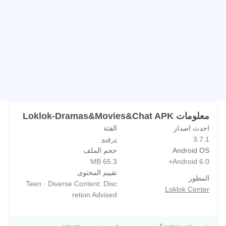
الدراما الآسيوية إلى الإصدارات الغربية. يمكن تبديل لغة الترجمة
أثناء التشغيل دون إيقاف الفيديو، ما يسهّل متابعة الحوار أو
مشاركة المشاهدة مع صديق يتحدث لغة مختلفة. لمن يفضّل
تحسين فهمه للغة، تبدو تجربة الجمع بين الصوت الأصلي والترجمة
المختارة عملية ومفيدة، بينما يحتفظ Loklok بإعداداتك للمران
القادم.
تنزيلات للمشاهدة دون اتصال
معلومات Loklok-Dramas&Movies&Chat APK
تسمح ميزة التنزيل بحفظ الحلقات والأفلام لمشاهدتها لاحقاً من
احدث اصدار
الفئة
دون إنترنت، وهي مناسبة للرحلات أو المواصلات. يمكن تنزيل
3.7.1
ترفيه
موسم كامل في المساء وتصفحه صباحاً بلا القلق من الشبكة.
Android OS
حجم الملف
يجب الانتباه إلى سعة التخزين خاصة مع الجودة العالية، لذا يفيد
65.3 MB
Android 6.0+
تقييم المحتوى
اختيار دقة أقل عند الحاجة ثم حذف العناصر المكتملة لتوفير
المطور
Teen · Diverse Content: Disc
المساحة. بهذه المرونة، يوازن Loklok بين جودة الصورة
Loklok Center
retion Advised
والاحتفاظ بالمساحة والبيانات.