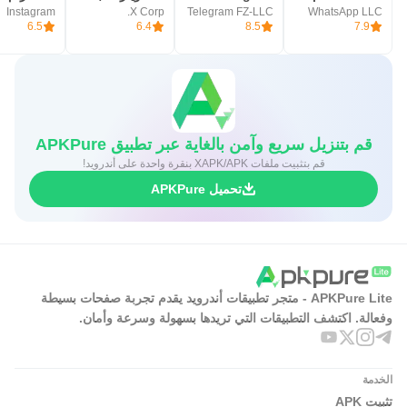
قد لا يتوفر في بعض البلدان
Instagram
X Corp.
Telegram FZ-LLC
WhatsApp LLC
6.5
6.4
8.5
7.9
4K والتنزيلات تستهلك بيانات ومساحة
جودة محتوى المستخدمين متباينة أحياناً
دليل تنزيل Loklok APK للاندرويد
قم بتنزيل سريع وآمن بالغاية عبر تطبيق APKPure
يمكنك تنزيل أحدث ملف Loklok APK مباشرة من APKPure
قم بتثبيت ملفات XAPK/APK بنقرة واحدة على أندرويد!
بسرعة وأمان. حجم الحزمة عادة في حدود 60–70 ميجابايت، لذا
تحميل APKPure
يكتمل التحميل غالباً خلال دقيقتين تقريباً على اتصال Wi‑Fi
مستقر، أو بوقت أطول قليلاً عبر البيانات. بعد التثبيت، افتح
التطبيق وابدأ بالتصفح؛ سيظهر قسم رئيسي بمحتوى مقترح
يناسب تفضيلاتك.
APKPure Lite - متجر تطبيقات أندرويد يقدم تجربة صفحات بسيطة
إذا كانت مساحة التخزين محدودة، فكّر في تنزيل الحلقات بجودة
وفعالة. اكتشف التطبيقات التي تريدها بسهولة وسرعة وأمان.
متوسطة أولاً، ثم رفع الجودة للمشاهدة المتصلة. ولمن يفضّل
التخطيط المسبق، يمكن تحميل الأعمال ليلاً وترك المشاهدة لليوم
الخدمة
التالي. ابدأ رحلتك مع تحميل Loklok APK واكتشف ما يوصي به
تثبيت APK