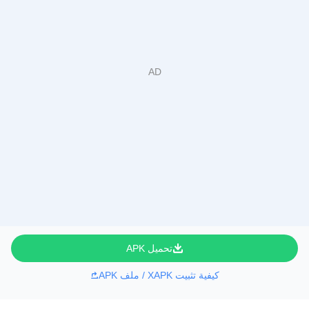
تحميل APK
كيفية تثبيت XAPK / ملف APK