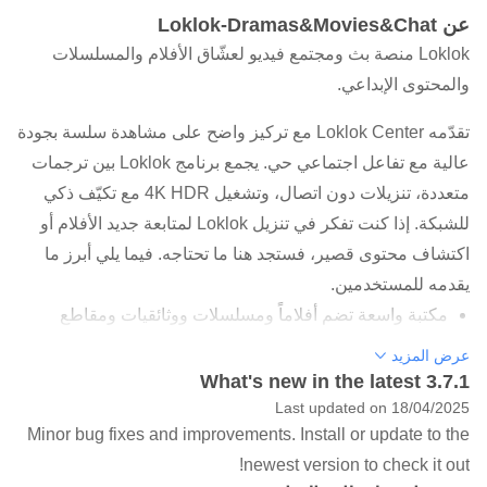
عن Loklok-Dramas&Movies&Chat
Loklok منصة بث ومجتمع فيديو لعشّاق الأفلام والمسلسلات
والمحتوى الإبداعي.
تقدّمه Loklok Center مع تركيز واضح على مشاهدة سلسة بجودة
عالية مع تفاعل اجتماعي حي. يجمع برنامج Loklok بين ترجمات
متعددة، تنزيلات دون اتصال، وتشغيل 4K HDR مع تكيّف ذكي
للشبكة. إذا كنت تفكر في تنزيل Loklok لمتابعة جديد الأفلام أو
اكتشاف محتوى قصير، فستجد هنا ما تحتاجه. فيما يلي أبرز ما
يقدمه للمستخدمين.
مكتبة واسعة تضم أفلاماً ومسلسلات ووثائقيات ومقاطع
قصيرة منسّقة
عرض المزيد
What's new in the latest 3.7.1
ترجمات متعددة اللغات قابلة للتبديل الفوري أثناء المشاهدة
Last updated on 18/04/2025
تنزيل عناوين كاملة لمشاهدتها دون اتصال في أي وقت
Minor bug fixes and improvements. Install or update to the
دردشة وتعليقات مباشرة لمشاركة اللحظة مع الأصدقاء
newest version to check it out!