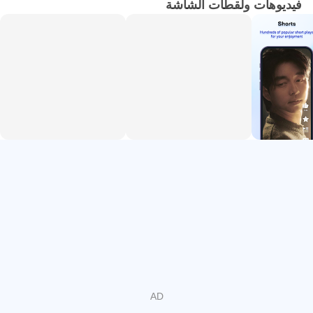
والمجتمع
فيديوهات ولقطات الشاشة
تشغيل 4K HDR وتوصيات ذكية ومزامنة عبر الأجهزة
مكتبة غنية وجودة 4K HDR بتكيّف الشبكة
يوفر محتوى متنوعاً يغطي الأعمال الطويلة والوثائقيات وحتى
المقاطع القصيرة، مع تشغيل حتى 4K HDR عند توفره. تكيّف
الجودة تلقائياً مع سرعة الإنترنت يجنّب التقطيع، بينما يمكنك
اختيار الجودة يدوياً لمنح الأولوية للصورة أو لتوفير البيانات. في
المساء، مشاهدة فيلم جديد بجودة مرتفعة تبدو واضحة في
المشاهد المظلمة والمضيئة على حد سواء. ومع وجود عناوين
مقترحة باستمرار، يجد المستخدم خيارات ترضي المزاج سريعاً
داخل Loklok.
ترجمات متعددة تكسر حاجز اللغة
تتيح ترجمات بأكثر من لغة متابعة الأعمال العالمية بسهولة، من