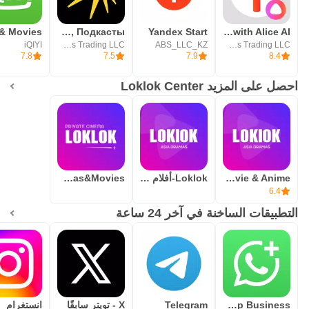
والريمكسات وبناء جمهور، مع قنوات دعم وتحقيق دخل. هذا يثري
Яндекс Музыка, Книги, Подкасты
Yandex Start
Yandex Browser with Alice AI
مكتبة Loklok بمحتوى جديد متجدد يومياً.
iQIYI
Direct Cursus Computer Systems Trading LLC
ABS_LLC_KZ
Direct Cursus Computer Systems Trading LLC
7.8
7.5
7.9
8.4
إيجابيات وسلبيات Loklok
احصل على المزيد Loklok Center
تجربة التحرير توضح أن المنصة تجمع بين جودة بث عالية وتفاعل
اجتماعي نشط، بينما تحافظ Loklok على سهولة الاستخدام عبر
الترجمات والتوصيات الذكية.
الإيجابيات
ترجمات متعددة وسهلة التبديل أثناء التشغيل
Loklok - Drama, Movie & Anime
Loklok-أفلام ومسلسلات
Loklok-Dramas&Movies
6.4
تنزيل للمشاهدة دون اتصال في أي وقت
التطبيقات الساخنة في آخر 24 ساعة
تشغيل 4K HDR مع تكيّف ذكي للجودة
دردشة وتعليقات تفاعلية مع المجتمع
مزامنة عبر الهاتف والتلفزيون والكمبيوتر
السلبيات
WhatsApp Business
Telegram
X - تويتر سابقًا
انستغرام