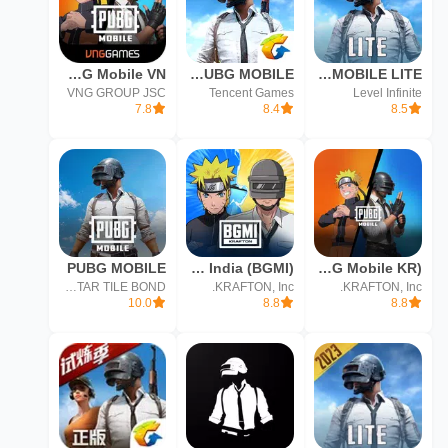
PUBG Mobile VN
BETA PUBG MOBILE
PUBG MOBILE LITE
VNG GROUP JSC
Tencent Games
Level Infinite
7.8
8.4
8.5
(PUBG Mobile KR)ببجي الكوريه
Battlegrounds Mobile India (BGMI)
PUBG MOBILE
THREE STAR TILE BOND
KRAFTON, Inc.
KRAFTON, Inc.
10.0
8.8
8.8