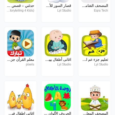
المصحف الشامل للأطفال
قصار السور للأطفال بدون نت
حدثني – قصص اطفال تربوية هادفة
Hadithne (Creative Storytelling 4 Kids)
Lyl Studio
Eqra Tech
تعليم جزء عم للاطفال (بدون نت)
اغانى أطفال بيبى فيديو بدون نت
معلم القرآن جزء تبارك
pixels
Lyl Studio
Lyl Studio
المصحف المعلم للأطفال - كامل
الحروف الألوان والارقام للاطفال - روضة الأطفال
اغاني اطفال فيديو - بدون نت