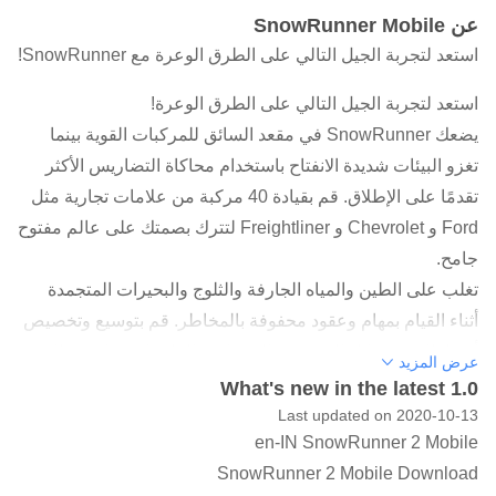
عن SnowRunner Mobile
استعد لتجربة الجيل التالي على الطرق الوعرة مع SnowRunner!
استعد لتجربة الجيل التالي على الطرق الوعرة!
يضعك SnowRunner في مقعد السائق للمركبات القوية بينما
تغزو البيئات شديدة الانفتاح باستخدام محاكاة التضاريس الأكثر
تقدمًا على الإطلاق. قم بقيادة 40 مركبة من علامات تجارية مثل
Ford و Chevrolet و Freightliner لتترك بصمتك على عالم مفتوح
جامح.
تغلب على الطين والمياه الجارفة والثلوج والبحيرات المتجمدة
أثناء القيام بمهام وعقود محفوفة بالمخاطر. قم بتوسيع وتخصيص
أسطولك من خلال العديد من الترقيات والملحقات بما في ذلك
عرض المزيد
أنبوب التنفس تحت الماء العادم للمياه الثقيلة أو الإطارات
What's new in the latest 1.0
المتسلسلة لمحاربة الثلج.
Last updated on 2020-10-13
en-IN SnowRunner 2 Mobile
اركب بمفردك أو مع لاعبين آخرين في تعاونية مكونة من 4 لاعبين
SnowRunner 2 Mobile Download
وقم بتوسيع تجربة SnowRunner الخاصة بك من خلال التعديلات