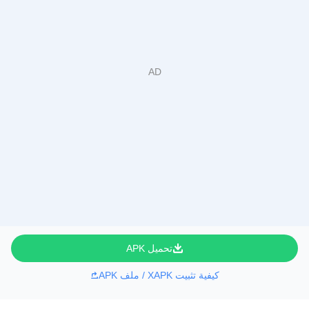
تحميل APK
كيفية تثبيت XAPK / ملف APK