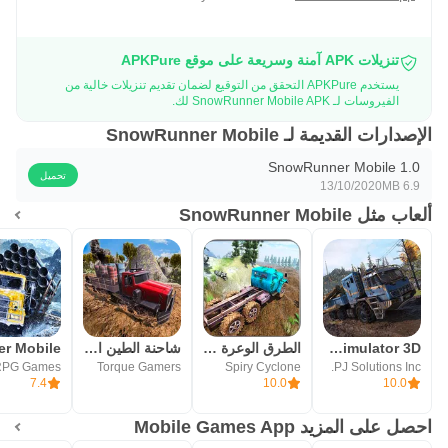
تنزيلات APK آمنة وسريعة على موقع APKPure
يستخدم APKPure التحقق من التوقيع لضمان تقديم تنزيلات خالية من
الفيروسات لـ SnowRunner Mobile APK لك.
الإصدارات القديمة لـ SnowRunner Mobile
SnowRunner Mobile 1.0
تحميل
13/10/2020
6.9 MB
ألعاب مثل SnowRunner Mobile
Offroad Mud Truck Simulator 3D
الطرق الوعرة الطين شاحنة القيا
شاحنة الطين القيادة على الطرق
RPG Games
Torque Gamers
Spiry Cyclone
PJ Solutions Inc.
7.4
10.0
10.0
احصل على المزيد Mobile Games App