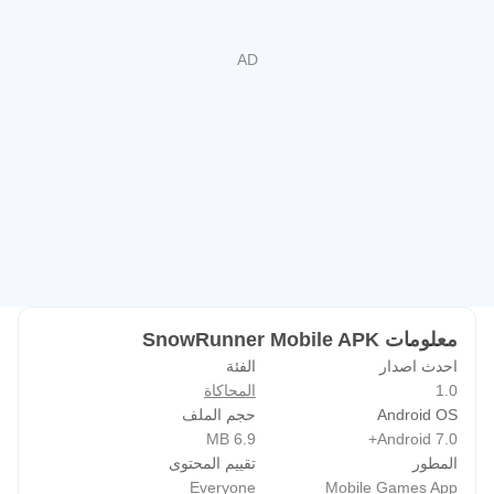
أسطولك الشخصي
قم بتوسيع وتخصيص أسطولك مع العديد من الترقيات والملحقات
بما في ذلك شراء الغطس ، وربط السلاسل بإطاراتك ، وتعديل
ارتفاع الركوب ، وغير ذلك الكثير.
سويًا معًا
اركب بمفردك أو مع ما يصل إلى أربعة لاعبين في نمط متعدد
اللاعبين تعاوني وقم بإثراء تجربة SnowRunner الخاصة بك من
خلال التعديلات التي أنشأها المجتمع!
استعد لتجربة الجيل التالي على الطرق الوعرة مع SnowRunner!
معلومات SnowRunner Mobile APK
احدث اصدار
الفئة
1.0
المحاكاة
Android OS
حجم الملف
6.9 MB
Android 7.0+
المطور
تقييم المحتوى
Everyone
Mobile Games App