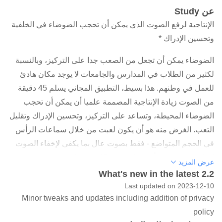
عن Study
الإنتاجية لرفع الصوت الذي يمكن أن تحجب الضوضاء في الخلفية
وتحسين الإدراك *
الضوضاء يمكن أن تجعل من الصعب جدا على التركيز، وبالنسبة
لكثير من الطلاب في المدارس والجامعات لا يوجد مكان هادئ
للعمل في وطنهم. هذا بسيط، التطبيق المجاني يسلم 45 دقيقة
من الصوت زيادة الإنتاجية المصممة علميا أن يمكن أن تحجب
الضوضاء المحيطة، وتساعد على التركيز، وتحسين الإدراك وتقليل
التعب. الغرض منه هو أن يكون لعبت من خلال سماعات الرأس
في الحجم المتواضع - فقط بصوت عال بما يكفي لإخفاء الصوت
الخلفية، وخصوصا أي محادثة. بعد 45 دقيقة استراحة سريعة من
عرض المزيد
العمل هو دائما فكرة جيدة - وبالتالي طول الصوتي. ويمكن تحديد
What's new in the latest 2.2
كل من تكرار إذا كنت تفضل ذلك.
Last updated on 2023-12-10
Minor tweaks and updates including addition of privacy
يرصد هذا التطبيق من قبل مستشارين الصوت الرائدة وكالة
policy
صوت، مع الاتجاه الإبداعي الشخصي من قبل رئيسهم جوليان