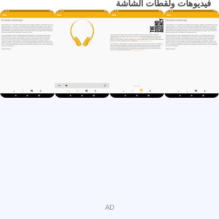
فيديوهات ولقطات الشاشة
الكنز، الذي كان ينظر من قبل أكثر من 4 ملايين شخص ثلاث
محادثات TED على الصوت. التطبيق هو مجانية بفضل رعايته من
Ecophon، واحدة من المتخصصين الصوتيات الرائدة في العالم.
يرجى ملاحظة أن سوندسكابي لن قفة تلقائيا عند تلقي مكالمة،
على الرغم من أن حجم سيقلل. ونحن نعمل على أفضل طريقة
للقيام بذلك.
* هام: هناك مشكلة معروفة فتح هذا التطبيق مباشرة من سوق
Play. بدلا من ذلك، التثبيت التالية يرجى إغلاق متجر Play وفتح
التطبيق من الرمز.
ابحث عن نسخة جديدة من إعادة كتابة هذا التطبيق، قريبا!