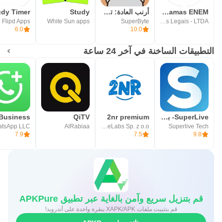
Easy Study - Cronogramas ENEM
أرنب العادة: تعقب العادة
Study
Flipd Apps
White Sun apps
SuperByte
Aplicativos Legais - LTDA
6.0
10.0
التطبيقات الساخنة في آخر 24 ساعة
SuperLive- بث مباشر و دردشة
2nr premium
QiTV
tsApp LLC
AlRabiaa
MobileLabs Sp. z o.o.
Superlive Tech
7.9
7.5
9.8
قم بتنزيل سريع وآمن بالغاية عبر تطبيق APKPure
قم بتثبيت ملفات XAPK/APK بنقرة واحدة على أندرويد!