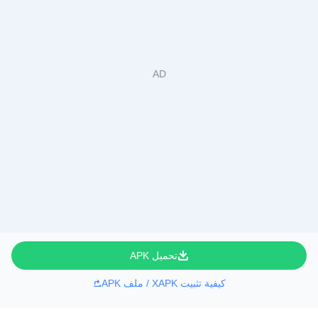
تحميل APK
كيفية تثبيت XAPK / ملف APK