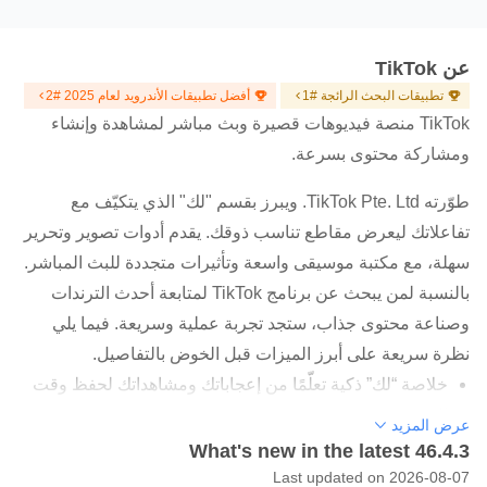
عن TikTok
تطبيقات البحث الرائجة #1
أفضل تطبيقات الأندرويد لعام 2025 #2
TikTok منصة فيديوهات قصيرة وبث مباشر لمشاهدة وإنشاء
ومشاركة محتوى بسرعة.
طوّرته TikTok Pte. Ltd. ويبرز بقسم "لك" الذي يتكيّف مع
تفاعلاتك ليعرض مقاطع تناسب ذوقك. يقدم أدوات تصوير وتحرير
سهلة، مع مكتبة موسيقى واسعة وتأثيرات متجددة للبث المباشر.
بالنسبة لمن يبحث عن برنامج TikTok لمتابعة أحدث الترندات
وصناعة محتوى جذاب، ستجد تجربة عملية وسريعة. فيما يلي
نظرة سريعة على أبرز الميزات قبل الخوض بالتفاصيل.
خلاصة “لك” ذكية تعلّمًا من إعجاباتك ومشاهداتك لحفظ وقت
التصفح
عرض المزيد
What's new in the latest 46.4.3
تصوير سريع وتقطيع ودمج للمقاطع مع فلاتر وملصقات
Last updated on 2026-08-07
ومرشحات وجه