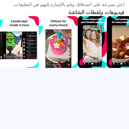
اعثر بسرعة على أصدقائك وقم بالإشارة إليهم في التعليقات.
مكتبة ضخمة من الأصوات والموسيقى المجانية وإمكانية
فيديوهات ولقطات الشاشة
استخدام الترند الصوتي
تبويبات Live وExplore وSTEM وTikTok Shop لاكتشاف
أوسع
إعجاب وتعليق وحفظ ومشاركة وتواصل عبر الرسائل
وإشعارات محدثة
خلاصة "لك" وتوصيات دقيقة
تعرض الخلاصة الرئيسية مقاطع قصيرة متجددة تُرتّب حسب
تفاعلاتك، لتصل بسرعة إلى محتوى يناسبك. التمرير عمودي
وبنقرة واحدة تنتقل إلى حساب المنشئ أو تتابعه عند الحاجة، بينما
يبقى شريط البحث متاحًا للوصول إلى مواضيع محددة أو وسم
رائج. على TikTok يظهر تأثير إعجاباتك ووقت المشاهدة بوضوح،
لذلك تنعكس عاداتك على نوع المقاطع المقترحة. إذا شعرت أن