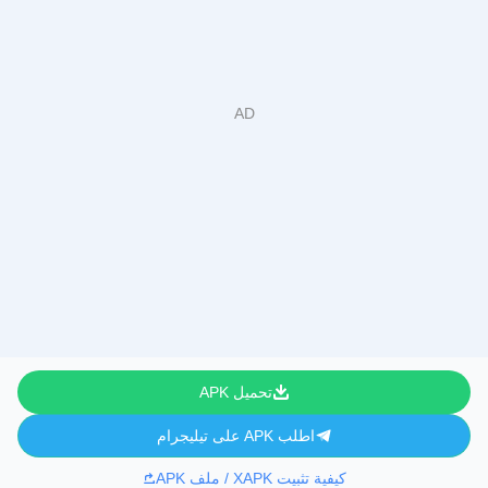
تحميل APK
اطلب APK على تيليجرام
كيفية تثبيت XAPK / ملف APK