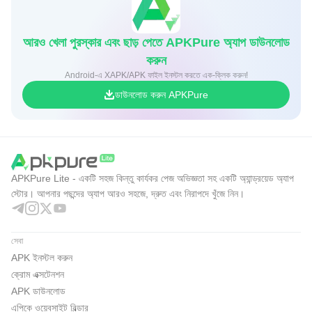
আরও খেলা পুরস্কার এবং ছাড় পেতে APKPure অ্যাপ ডাউনলোড
করুন
Android-এ XAPK/APK ফাইল ইনস্টল করতে এক-ক্লিক করুন!
ডাউনলোড করুন APKPure
APKPure Lite - একটি সহজ কিন্তু কার্যকর পেজ অভিজ্ঞতা সহ একটি অ্যান্ড্রয়েড অ্যাপ
স্টোর। আপনার পছন্দের অ্যাপ আরও সহজে, দ্রুত এবং নিরাপদে খুঁজে নিন।
সেবা
APK ইনস্টল করুন
ক্রোম এক্সটেনশন
APK ডাউনলোড
এপিকে ওয়েবসাইট বিল্ডার