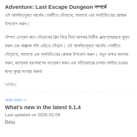
Adventure: Last Escape Dungeon সম্পর্কে
এই আসক্তিযুক্ত আর্কেড গেমটিতে দৌড়ানো, লাফানো এবং স্লাইডিংয়ের রোমাঞ্চ
উপভোগ করুন।
টেম্পল এস্কেপ রানে দৌড়ানোর শিল্প নিয়ে নিন! আপনার নির্ভীক এক্সপ্লোরারকে মুক্ত
করুন এবং মারাত্মক ফাঁদ এড়িয়ে দৌড়ান। এই আসক্তিযুক্ত আর্কেড গেমটিতে
দৌড়ানো, লাফানো এবং স্লাইডিংয়ের রোমাঞ্চ উপভোগ করুন। নতুন অক্ষর আনলক
করুন, রহস্যময় ধ্বংসাবশেষ অন্বেষণ করুন এবং সত্যিকারের চলমান মাস্টার হওয়ার
জন্য মুদ্রা সংগ্রহ করুন!
বৈশিষ্ট্য:
*একটি মজার দৌড়ের অভিজ্ঞতা যা আপনাকে আরও কিছুর জন্য ফিরে আসতে সাহায্য
আরো দেখান
করবে।
What's new in the latest 0.1.4
*আনলক করার অনন্য ক্ষমতা সহ 10 টিরও বেশি অক্ষর।
Last updated on 2026-02-09
* আপনাকে পালাতে সাহায্য করার জন্য অসংখ্য পাওয়ার-আপ এবং আপগ্রেড।
Beta
* শ্বাসরুদ্ধকর গ্রাফিক্স এবং শব্দ যা আপনাকে অ্যাডভেঞ্চার এবং বিপদের জগতে
নিমজ্জিত করে।