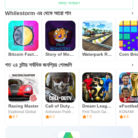
সমস্ত সংস্করণ
Whilestorm এর থেকে আরো পান
Bitcoin Factory Idle Miner BTC
Story of Monsters: Idle
Waterpark Race
গত ২৪ ঘন্টায় সর্বাধিক জনপ্রিয় গেমগুলি
Racing Master
Call of Duty®: Mobile
Dream League Soccer 2026
eFootba
Exptional Global
Activision Publishing, Inc.
First Touch Games Ltd.
KONAMI
8.7
8.2
7.5
8.6