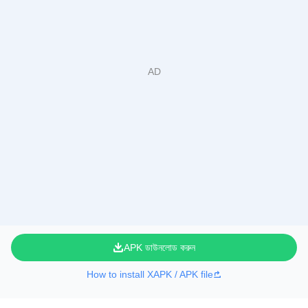
APK ডাউনলোড করুন
How to install XAPK / APK file