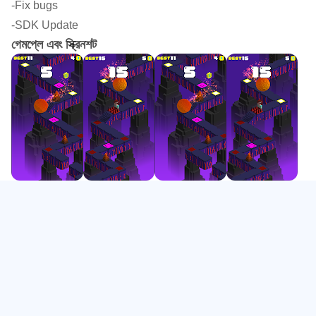
-Fix bugs
* টেম্পল এস্কেপ রান চ্যালেঞ্জ শুরু করুন এবং প্রাচীন মন্দিরগুলির অভিশাপ থেকে
-SDK Update
বাঁচার চেষ্টা করুন। এখন ডাউনলোড করুন এবং আপনার সাহসিক কাজ শুরু করুন!
গেমপ্লে এবং স্ক্রিনশট