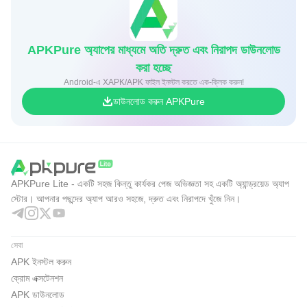
APKPure অ্যাপের মাধ্যমে অতি দ্রুত এবং নিরাপদ ডাউনলোড
করা হচ্ছে
Android-এ XAPK/APK ফাইল ইনস্টল করতে এক-ক্লিক করুন!
ডাউনলোড করুন APKPure
APKPure Lite - একটি সহজ কিন্তু কার্যকর পেজ অভিজ্ঞতা সহ একটি অ্যান্ড্রয়েড অ্যাপ
স্টোর। আপনার পছন্দের অ্যাপ আরও সহজে, দ্রুত এবং নিরাপদে খুঁজে নিন।
সেবা
APK ইনস্টল করুন
ক্রোম এক্সটেনশন
APK ডাউনলোড