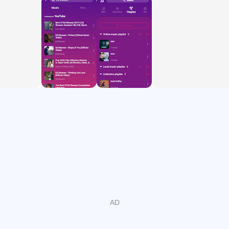
- আমরা ক্রমাগত ব্যবহারকারীদের জন্য আরও বেশি সংখ্যক গান যুক্ত করছি, তবে
কিছু কপিরাইটের কারণে খুব শীঘ্রই না আসতে পারে, দয়া করে ধৈর্য ধরে অপেক্ষা করুন
এবং আমাদের অ্যাপ্লিকেশনটিকে সমর্থন করুন।
গানগুলি পান
এটি খুব দ্রুত যে আপনি এক মিনিটের মধ্যে যা খুশি তাই সবকিছু অনুসন্ধান করতে
পারেন।
সর্বশেষতম গান এবং জনপ্রিয় প্লেলিস্টটি প্রতিদিন আপডেট করুন।
আপনার নিজস্ব প্লেলিস্ট
ইউটিউব থেকে আপনার নিজস্ব প্লেলিস্ট আমদানি করুন
- আপনার নিজস্ব প্লেলিস্ট তৈরি করতে বিনামূল্যে
- আপনার প্লেলিস্টগুলি পরিচালনা করুন, গানগুলি বাছাই করুন
গান শোনার যন্ত্র
- ব্যবহারকারীরা কোনও সাবস্ক্রিপশন সীমা ছাড়াই বিনামূল্যে সঙ্গীত শুনতে পারবেন।
- আমাদের অ্যাপ্লিকেশনটির মাধ্যমে আপনি যে কোনও স্বাদ এবং ধরণের সংগীত খুঁজে