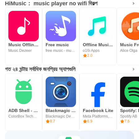
HiMusic： music player no wifi বিকল্প
Music Offline Download Online
Free music
Offline Music Player
Music Fr
Music Dezeer
free music - music mate
o16i Apps
Alice Olga
2.0
গত ২৪ ঘন্টায় সর্বাধিক জনপ্রিয় অ্যাপগুলি
ADB Shell - Debug Toolbox
Blackmagic Camera
Facebook Lite
ColorBox Technology
Blackmagic Design Inc.
Meta Platforms, Inc.
Spotify AB
8.7
6.9
7.6