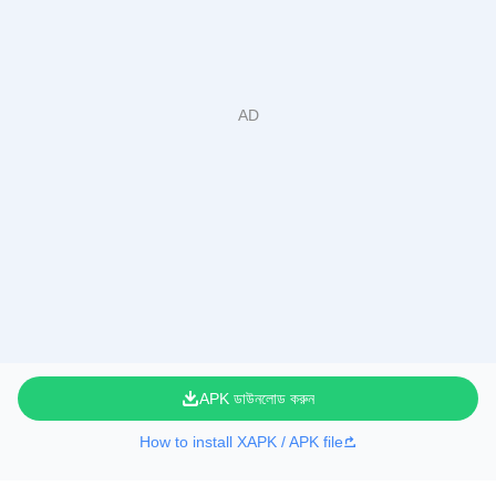
APK ডাউনলোড করুন
How to install XAPK / APK file