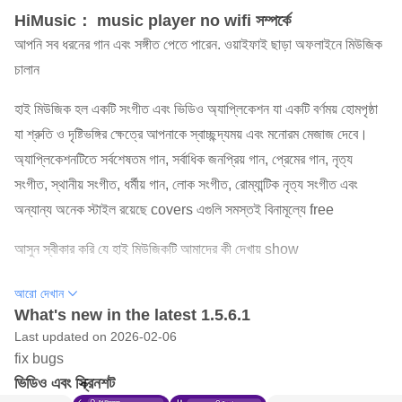
HiMusic： music player no wifi সম্পর্কে
আপনি সব ধরনের গান এবং সঙ্গীত পেতে পারেন. ওয়াইফাই ছাড়া অফলাইনে মিউজিক
চালান
হাই মিউজিক হল একটি সংগীত এবং ভিডিও অ্যাপ্লিকেশন যা একটি বর্ণময় হোমপৃষ্ঠা
যা শ্রুতি ও দৃষ্টিভঙ্গির ক্ষেত্রে আপনাকে স্বাচ্ছন্দ্যময় এবং মনোরম মেজাজ দেবে।
অ্যাপ্লিকেশনটিতে সর্বশেষতম গান, সর্বাধিক জনপ্রিয় গান, প্রেমের গান, নৃত্য
সংগীত, স্থানীয় সংগীত, ধর্মীয় গান, লোক সংগীত, রোম্যান্টিক নৃত্য সংগীত এবং
অন্যান্য অনেক স্টাইল রয়েছে covers এগুলি সমস্তই বিনামূল্যে free
আসুন স্বীকার করি যে হাই মিউজিকটি আমাদের কী দেখায় show
বিনামূল্যে সঙ্গীত উপভোগ করুন:
আরো দেখান
ব্যবহারকারীরা বিনামূল্যে সঙ্গীত পেতে এবং অফলাইন প্লে করতে পারেন। আপনি যদি
What's new in the latest 1.5.6.1
Last updated on 2026-02-06
একটি ভাল সঙ্গীত অ্যাপ্লিকেশন চান যা অফলাইনে প্লে করতে পারে এই হাই সঙ্গীত
fix bugs
প্লেয়ারটি আপনার জন্য যেখানে লক্ষ লক্ষ ফ্রি গান থেকে সংগীত অনুসন্ধান করতে
ভিডিও এবং স্ক্রিনশট
এবং প্রিয় সংগীত আবিষ্কার করতে পারেন।