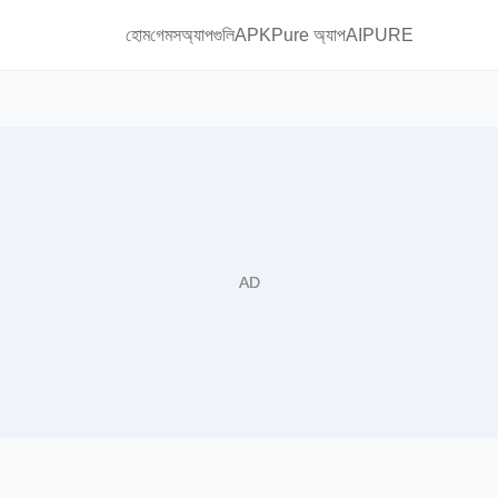
হোম
গেমস
অ্যাপগুলি
APKPure অ্যাপ
AIPURE