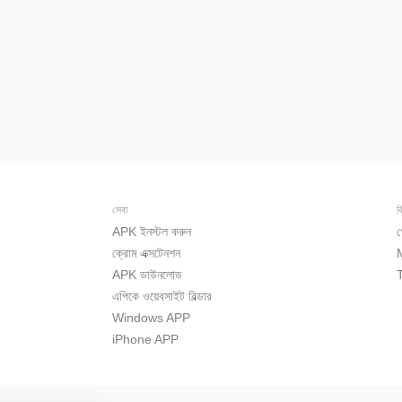
সেবা
ব
APK ইনস্টল করুন
গ
ক্রোম এক্সটেনশন
APK ডাউনলোড
এপিকে ওয়েবসাইট বিল্ডার
Windows APP
iPhone APP