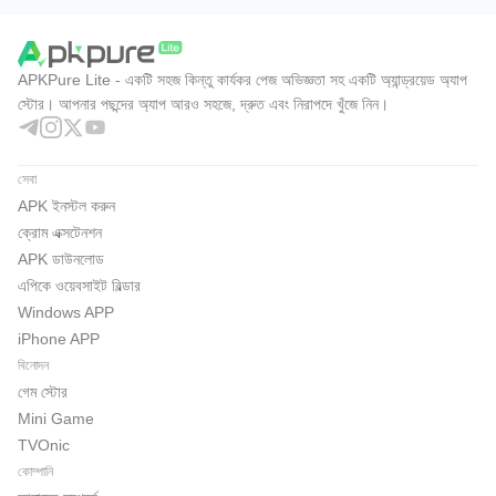
APKPure Lite - একটি সহজ কিন্তু কার্যকর পেজ অভিজ্ঞতা সহ একটি অ্যান্ড্রয়েড অ্যাপ
স্টোর। আপনার পছন্দের অ্যাপ আরও সহজে, দ্রুত এবং নিরাপদে খুঁজে নিন।
সেবা
APK ইনস্টল করুন
ক্রোম এক্সটেনশন
APK ডাউনলোড
এপিকে ওয়েবসাইট বিল্ডার
Windows APP
iPhone APP
বিনোদন
গেম স্টোর
Mini Game
TVOnic
কোম্পানি