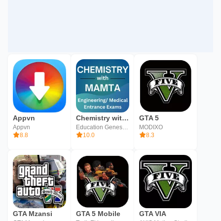
Appvn
Chemistry with Mamta
GTA 5
Appvn
Education Genes Media
MODIXO
8.8
10.0
8.3
GTA Mzansi
GTA 5 Mobile
GTA VIA