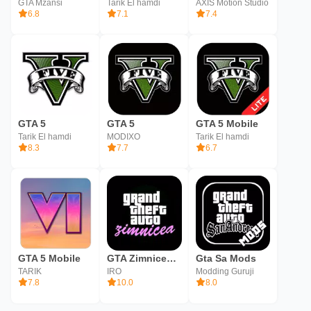
GTA Mzansi
Tarik El hamdi
AXIS Motion Studio
6.8
7.1
7.4
GTA 5
GTA 5
GTA 5 Mobile
Tarik El hamdi
MODIXO
Tarik El hamdi
8.3
7.7
6.7
GTA 5 Mobile
GTA Zimnicea Vice
Gta Sa Mods
TARIK
IRO
Modding Guruji
7.8
10.0
8.0