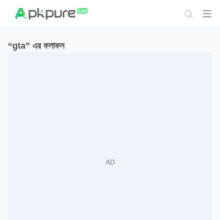
“gta” এর ফলাফল