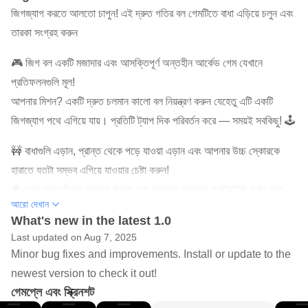
জিগজ্যাগ করতে আলতো চাপুন! এই দ্রুত গতির বল গেমটিতে বাধা এড়িয়ে চলুন এবং
তারকা সংগ্রহ করুন
🎮 জিগ বল একটি মজাদার এবং আসক্তিপূর্ণ অন্তহীন আর্কেড গেম যেখানে
প্রতিফলনগুলি মূল!
আপনার মিশন? একটি দ্রুত চলমান কালো বল নিয়ন্ত্রণ করুন যেহেতু এটি একটি
জিগজ্যাগ পথে এগিয়ে যায়। প্রতিটি ট্যাপ দিক পরিবর্তন করে — সময়ই সবকিছু! 🕹️
🚧 বাধাগুলি এড়ান, প্রান্ত থেকে পড়ে যাওয়া এড়ান এবং আপনার উচ্চ স্কোরকে
হারাতে যতটা সম্ভব এগিয়ে যাওয়ার চেষ্টা করুন!
🌟 নতুন বলের স্কিন আনলক করতে এবং আপনার গেমপ্লে কাস্টমাইজ করার পথে
আরো দেখান
সমুদ্রের তারা সংগ্রহ করুন। আপনি যত এগিয়ে যাবেন, ততই কঠিন হবে। আপনি
What's new in the latest 1.0
এটা zig মাস্টার লাগে কি আছে?
Last updated on Aug 7, 2025
Minor bug fixes and improvements. Install or update to the
🔥 বৈশিষ্ট্য:
newest version to check it out!
সহজ এক-স্পর্শ নিয়ন্ত্রণ 👆
গেমপ্লে এবং স্ক্রিনশট