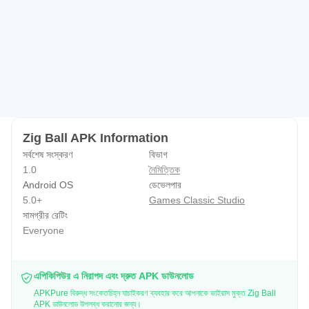
Zig Ball APK Information
সর্বশেষ সংস্করণ
বিভাগ
1.0
নৈমিত্তিক
Android OS
ডেভেলপার
5.0+
Games Classic Studio
সামগ্রীর রেটিং
Everyone
এপিকিপিউর এ নিরাপদ এবং দ্রুত APK ডাউনলোড
APKPure বিরুদ্ধ সংকেতচিহ্ন যাচাইকরণ ব্যবহার করে আপনাকে ভাইরাস মুক্ত Zig Ball
APK ডাউনলোড উপলব্ধ করানোর জন্য।