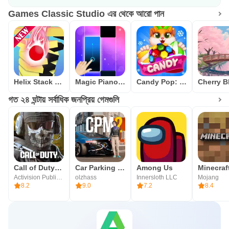
Games Classic Studio এর থেকে আরো পান
Helix Stack Smash: Jump Ball
Magic Piano Tiles - Kpop BTS
Candy Pop: Match 3 Puzzle Game
গত ২৪ ঘন্টায় সর্বাধিক জনপ্রিয় গেমগুলি
Call of Duty®: Mobile
Car Parking Multiplayer 2
Among Us
Minecraft
Activision Publishing, Inc.
olzhass
Innersloth LLC
Mojang
8.2
9.0
7.2
8.4