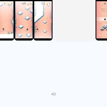
সুন্দর আন্ডারওয়াটার-স্টাইল বিশ্ব 🌊
তারা দিয়ে অনন্য বলের স্কিন আনলক করুন ⭐
মসৃণ এবং সন্তোষজনক গেমপ্লে
সর্বোচ্চ স্কোরের জন্য প্রতিযোগিতা করুন 🏆
💡 টিপ: গেমটি দেখতে সহজ হতে পারে, কিন্তু ফোকাস থাকাই সেই কঠিন মোড়
থেকে বাঁচার চাবিকাঠি!
zig করতে প্রস্তুত, zag করতে প্রস্তুত?
এখন জিগ বল ডাউনলোড করুন এবং আপনার জিগজ্যাগ অ্যাডভেঞ্চার শুরু করুন! 🚀