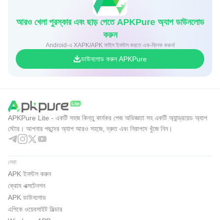
আরও খেলা পুরস্কার এবং ছাড় পেতে APKPure অ্যাপ ডাউনলোড
করুন
Android-এ XAPK/APK ফাইল ইনস্টল করতে এক-ক্লিক করুন!
ডাউনলোড করুন APKPure
APKPure Lite - একটি সহজ কিন্তু কার্যকর পেজ অভিজ্ঞতা সহ একটি অ্যান্ড্রয়েড অ্যাপ
স্টোর। আপনার পছন্দের অ্যাপ আরও সহজে, দ্রুত এবং নিরাপদে খুঁজে নিন।
সেবা
APK ইনস্টল করুন
ক্রোম এক্সটেনশন
APK ডাউনলোড
এপিকে ওয়েবসাইট বিল্ডার