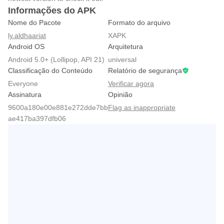
Informações do APK
Nome do Pacote
Formato do arquivo
ly.aldhaariat
XAPK
Android OS
Arquitetura
Android 5.0+ (Lollipop, API 21)
universal
Classificação do Conteúdo
Relatório de segurança
Everyone
Verificar agora
Assinatura
Opinião
9600a180e00e881e272dde7bb
Flag as inappropriate
ae417ba397dfb06