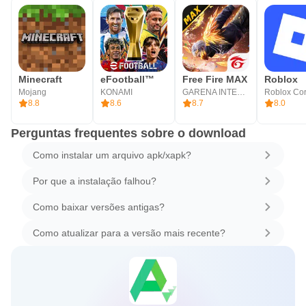
Minecraft
eFootball™
Free Fire MAX
Roblox
Mojang
KONAMI
GARENA INTERNATIONAL I
8.8
8.6
8.7
8.0
Perguntas frequentes sobre o download
Como instalar um arquivo apk/xapk?
Por que a instalação falhou?
Como baixar versões antigas?
Como atualizar para a versão mais recente?