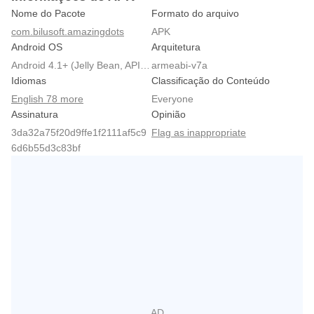
Nome do Pacote
Formato do arquivo
com.bilusoft.amazingdots
APK
Android OS
Arquitetura
Android 4.1+ (Jelly Bean, API 16)
armeabi-v7a
Idiomas
Classificação do Conteúdo
English 78 more
Everyone
Assinatura
Opinião
3da32a75f20d9ffe1f2111af5c9
Flag as inappropriate
6d6b55d3c83bf