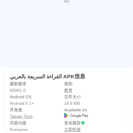
2.读者和知识分子：
他们将能够阅读更多书籍。
3.员工，员工和管理员：
毫无疑问，对于许多人来说，访问日常信件，电子邮件和文
档是沉重的负担，并且在掌握了这项技能之后，他们将能够
更快地完成工作。
4.社交媒体爱好者，关注新闻：
القراءة السريعة بالعربي APK信息
您将能够阅读更多帖子，查看有关朋友的最新消息以及您周
最新版本
类别
围的最新动态。
50001-S
教育
Android OS
文件大小
快速阅读的好处：
Android 5.1+
18.9 MB
开发者
Available on
快速阅读为掌握它的人带来了很多好处，其中最重要的是：
Takwin Tech
内容分级
安全报告
1.节省时间。
Everyone
立即检查