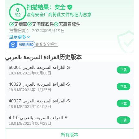
2.更高的学历。
扫描结果：安全
0
没有安全厂商将此文件标记为恶意
/62
3.更大的文化成就。
无病毒
无间谍软件
无恶意软件
扫描日期：
2022年08月19日
4.做生意更快。
显示更多
查看安全报告
应用程序功能：
القراءة السريعة بالعربي历史版本
＆公牛; 30天的综合方法论课程。
القراءة السريعة بالعربي 50001-S
下载
18.9 MB
2022年08月08日
＆公牛;学员可以根据自己的需要选择不同的练习。
القراءة السريعة بالعربي 40029-S
＆公牛;各种练习涵盖了各个方面，包括眼球运动，记忆和
下载
18.9 MB
2021年11月25日
吸收。
القراءة السريعة بالعربي 40027-S
下载
18.9 MB
2021年10月18日
＆公牛;它有助于摆脱那些会影响阅读和理解速度的不良习
القراءة السريعة بالعربي 4.1.0-S
惯。
下载
18.0 MB
2021年06月29日
＆公牛;培训课程结束后对所学技能发展的跟进
所有版本