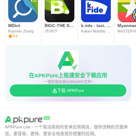
期间提供了令人愉悦的环境。
阿拉伯语快速阅读应用程序是提高文本阅读能力的最佳选
择，它可以提高阅读速度，并具有快速阅读的能力，这为您
MDict
BIGC-THE SHOW Vote & Bias Live
k.ride - taxi, cab, korea trip
Rayman Zhang
(주)빅크
Kakao Mobility Corp.
MASTERV
提供了很高的竞争优势，可以帮助您实现学术，专业和文化
9.8
目标。
我们对您的应用程序体验感到满意，并欢迎通过电子邮件提
出任何意见或疑问：
在APKPure上极速安全下载应用
info@arabspeedreading.com
一键安装安卓XAPK/APK文件!
下载 APKPure
APKPure Lite - 一个简洁高效的安卓应用商店，提供流畅的页面体
验。更容易、更快、更安全地发现你想要的应用。