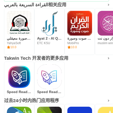
القراءة السريعة بالعربي相关应用
＆公牛;通过定义其当前水平的特殊测试来考虑用户的技
能。
＆公牛;遵循学习时间表。
＆公牛;杰出的面板，每周显示用户达到的最快速度。
القران الكريم صوت وصورة معيقلي
Ayat 2 - Al Quran
القران الكريم صوت وصورة
YahyaSoft
ETC KSU
MobiPro
muslim wir
＆公牛;学习时获得成就和娱乐性的奖励积分。
10.0
10.0
为什么这个应用程序最好？
Takwin Tech 开发者的更多应用
Takween通过与专门研究教育领域的研究人员合作和科学合
作，并且在研究和审查了该领域的许多杰出全球模型之后，
Takween为技术项目管理公司提供了此应用程序。
Speed Reading Center
Speed Reading Students
成为此应用程序是阿拉伯世界上此类应用程序的首次使用，
过去24小时内热门应用程序
因为它是按照科学方法论进行工作的，此外还具有将技术与
游戏（游戏化）相集成的方式，这在通过应用程序进行培训