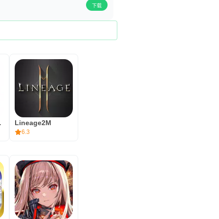
下载
d Stream
Lineage2M
6.3