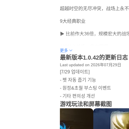
超越时空的无尽冲突，战场上永不
9大经典职业
▶ 比前作大36倍，规模宏大的战
AION 2 战场，自由翱翔
更多
最新版本1.0.42的更新日志
突破地形限制
Last updated on 2026年07月29日
打破空间界限，开启战斗革命
[7/29 업데이트]
- 펫 자동 줍기 기능
▶ 超过200个区域，精细化外观
- 원정&초월 부스팅 이벤트
- 기타 편의성 개선
超越想象的创造时代
游戏玩法和屏幕截图
完全自由的外观定制，一切皆有可
▶ 后判系统和技能连击系统