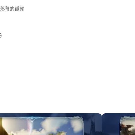
落幕的孤翼
场
定制
能