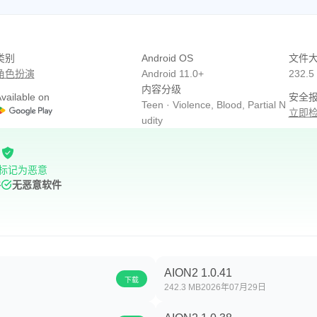
.youtube.com/@aion2
畅运行。◀
类别
Android OS
文件
然可以使用游戏。同意后，您可以重置或撤销访问权限。
角色扮演
Android 11.0+
232.5
内容分级
vailable on
安全
天和视频录制期间进行录音
Teen · Violence, Blood, Partial N
立即
udity
发送的信息和推广推送通知
天期间连接蓝牙设备
标记为恶意
件
无恶意软件
 选择隐私 > 选择相关权限 > 选择“同意”或“撤销”权限
 选择相关应用 > 选择“同意”或“撤销”权限
AION2 1.0.41
下载
242.3 MB
2026年07月29日