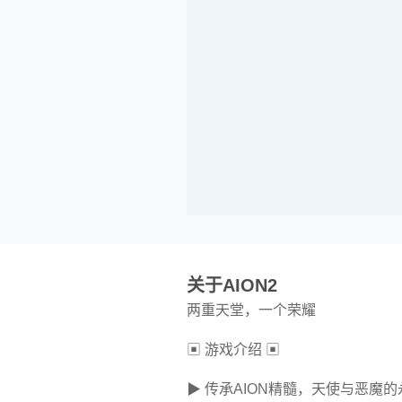
关于AION2
两重天堂，一个荣耀
▣ 游戏介绍 ▣
▶ 传承AION精髓，天使与恶魔