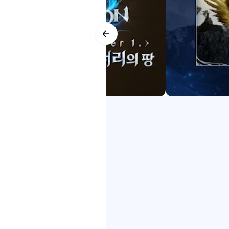
精准预判，直至技能命中的瞬间
技能不再只是“模式”，而是“策略”
▶ 数百个副本和激烈的首领战
数百个拥有独特规则的PVE副本
无尽的挑战接踵而至，荣耀也随之
▶ 精彩纷呈的迷你游戏在战场上
在无尽的战斗间隙，一片充满魔力
乘风飞翔，或沿着神秘的彩虹之路
▣ AION2 官方频道 ▣
* 官方网站：https://aion2.plaync.