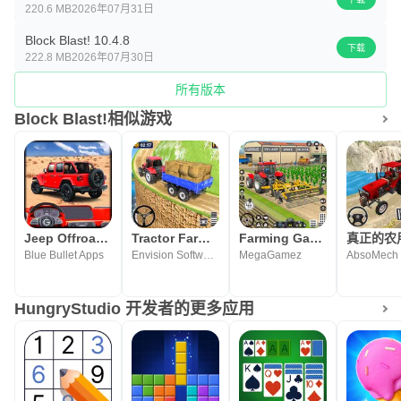
220.6 MB
2026年07月31日
Block Blast! 10.4.8
下载
222.8 MB
2026年07月30日
所有版本
Block Blast!相似游戏
Jeep Offroad: Car Racing Games
Tractor Farming : Tractor Game
Farming Games: Tractor Driving
Blue Bullet Apps
Envision Software Pvt Ltd
MegaGamez
AbsoMech
HungryStudio 开发者的更多应用