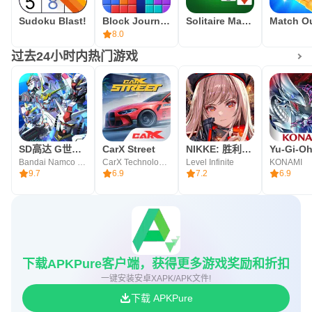
Sudoku Blast!
Block Journey - 方块消除游戏
Solitaire Master!
Match Ou
8.0
过去24小时内热门游戏
SD高达 G世代 永恒
CarX Street
NIKKE: 胜利女神
Bandai Namco Entertainment Inc.
CarX Technologies
Level Infinite
KONAMI
9.7
6.9
7.2
6.9
下载APKPure客户端，获得更多游戏奖励和折扣
一键安装安卓XAPK/APK文件!
下载 APKPure