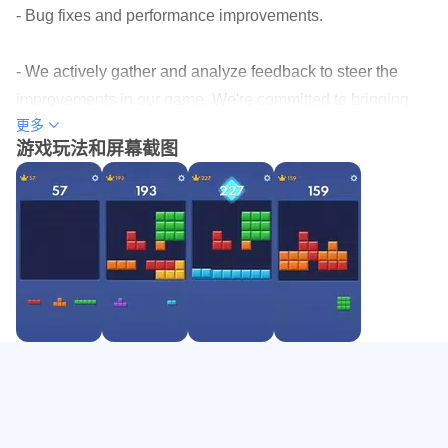
- Bug fixes and performance improvements.
体验。
- We actively gather and analyze feedback to steer the
improvements in our game. We're committed to bringing
更多
you the finest block puzzle gaming, coupled with an
游戏玩法和屏幕截图
unparalleled playing experience.