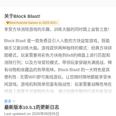
关于Block Blast!
Best Android Games in 2025 #10
享受方块消除游戏的乐趣，训练大脑的同时踏上益智之旅！
Block Blast! 是一款免费且引人入胜的方块益智游戏，既能
娱乐又能训练大脑。游戏提供两种独特的模式：经典方块拼
图模式，玩家需要将彩色方块拖到8x8的棋盘上进行匹配和
消除行列；以及方块冒险模式，带领玩家穿越充满挑战、稀
有动物和收藏品的热带雨林。Block Blast! 的一大特色是其
便利性 - 无需WiFi即可离线游玩，让您随时随地都能享受休
闲游戏。游戏机制简单但富有挑战性：玩家需要战略性地在
棋盘上放置不可旋转的方块，通过创建完整的行或列来测试
他们的逻辑和解决问题的能力。凭借其节奏感十足的音乐、
更多
缤纷的设计和数百个令人上瘾的关卡，Block Blast! 为各个
最新版本10.5.1的更新日志
年龄段的玩家，从儿童到老年人，都提供了令人满意的游戏
Last updated on 2026年08月05日