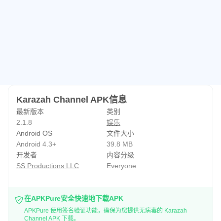
发展中起决定性作用，从而为孩子们在媒体行业开辟新天
地。
任务
我们基于声音研究，在儿童心理学和媒体制作方面的专业知
识，提供了多种替代视频内容，因此我们决心挑战儿童娱乐
产业的现状。
我们的承诺
Karazah Channel APK信息
Karazah的创新内容由媒体和教育领域的专家编写，可确保
最新版本
类别
为您的孩子提供最佳的初始学习体验。我们坚信，您的孩子
2.1.8
娱乐
访问我们的YouTube频道将对他们的成长和对阿拉伯语言非
Android OS
文件大小
凡之美的态度产生重大影响。
Android 4.3+
39.8 MB
开发者
内容分级
支持团队：
SS Productions LLC
Everyone
appsupport@karazahchannel.com
在APKPure安全快速地下载APK
APKPure 使用签名验证功能，确保为您提供无病毒的 Karazah
Channel APK 下载。