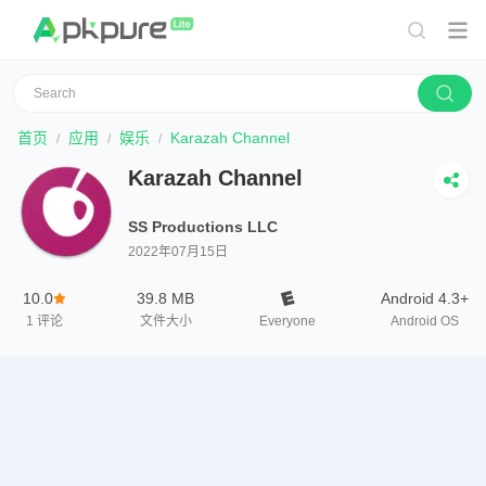
首页
应用
娱乐
Karazah Channel
Karazah Channel
SS Productions LLC
2022年07月15日
10.0
39.8 MB
Android 4.3+
1
评论
文件大小
Everyone
Android OS