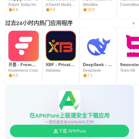
Future Today Inc
A Parent Media Co. Inc.
iMooBee
CosmoBlue
9.4
9.5
10.0
过去24小时内热门应用程序
프롬 - FrommyArti
XBF - Private Proxy Browser
DeepSeek - AI 智能助手
Knowmerce Corp.
Aldyleep
DeepSeek
Team AB
4.0
7.1
在APKPure上极速安全下载应用
一键安装安卓XAPK/APK文件!
下载 APKPure