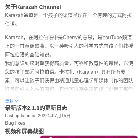
关于Karazah Channel
Karazah通道是一个孩子的渠道呈现在一个有趣的方式阿拉
伯语。
Karazah，在阿拉伯语中是Cherry的意思，是YouTube频道
上的一首童谣歌曲，以一种吸引人的科学方式向孩子们教授
阿拉伯语的基础知识。
我们意识到您渴望获得高质量，可靠和教育性的课程，以使
您的孩子熟悉阿拉伯语。卡拉扎（Karalah）具有所有要
素，可以让孩子们获得由精通儿童心理学和媒体制作的团队
准备的引人入胜的内容。它还可以避免您的孩子沉迷于那些
以儿童频道为幌子生产出令人反感的内容的YouTube频道。
更多
在当今世界，尤其是在发达国家，儿童接触YouTube的机会
最新版本2.1.8的更新日志
很多。对于每个家长来说，孩子们如何迅速找到自己喜欢的
Last updated on 2022年07月15日
Bug fixes
节目和频道真是莫名其妙。 Karazah充分利用了YouTube在
视频和屏幕截图
孩子们中的强大吸引力，从而为他们提供了阿拉伯语的迷人