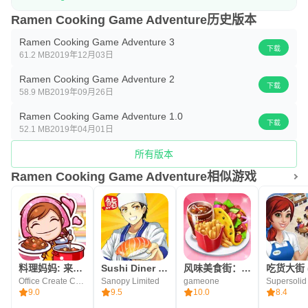
Ramen Cooking Game Adventure历史版本
Ramen Cooking Game Adventure 3
下载
61.2 MB
2019年12月03日
Ramen Cooking Game Adventure 2
下载
58.9 MB
2019年09月26日
Ramen Cooking Game Adventure 1.0
下载
52.1 MB
2019年04月01日
所有版本
Ramen Cooking Game Adventure相似游戏
料理妈妈: 来煮饭吧!
Sushi Diner - Fun Cooking Game
风味美食街：我的餐厅烹饪游戏
Office Create Corp.
Sanopy Limited
gameone
Supersolid
9.0
9.5
10.0
8.4