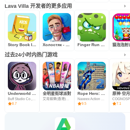
Lava Villa 开发者的更多应用
Story Book In English Free Offline Reading - USA
Холостяк - квест игра
Finger Run - Farm Escape
过去24小时内热门游戏
Underworld Office: Story game
全明星街球派對
Rope Hero: Mafia City Wars
原神·空
Buff Studio Co.,Ltd.
艾肯娛樂(香港)股份有限公司
Naxeex Action & RPG Games
8.7
9.5
7.1