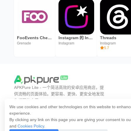
FooEvents Check-ins
Instagram 的 Instants 应用
Threads
Grenade
Instagram
Instagram
5.7
APKPure Lite - 一个简洁高效的安卓应用商店，提
供流畅的页面体验。更容易、更快、更安全地发现
你想要的应用。
We use cookies and other technologies on this website to enhanc
experience.
By clicking any link on this page you are giving your consent to o
and
Cookies Policy
.