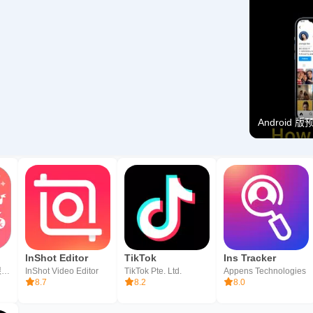
Android 
lnShot Editor
TikTok
Ins Tracker
深圳市棋润科技有限公司
InShot Video Editor
TikTok Pte. Ltd.
Appens Technologies
8.7
8.2
8.0