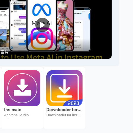
版预告片
Ins mate
Downloader for Ins
Apptops Studio
Downloader for Ins Team