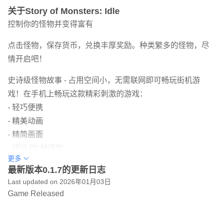
关于Story of Monsters: Idle
控制你的怪物并变得富有
点击怪物，保存货币，兑换丰厚奖励。种类繁多的怪物，尽
情开启吧！
史诗级怪物故事 - 占用空间小，无需联网即可畅玩街机游
戏！在手机上畅玩这款精彩刺激的游戏：
- 轻巧便携
- 精美动画
- 精简画面
- 超过 80 种怪物
更多
- 简单易懂的机制
最新版本0.1.7的更新日志
- 消磨时间
Last updated on 2026年01月03日
Game Released
精彩刺激的怪物游戏已在您的智能手机上开启！
在这款最令人上瘾的游戏中，成为最酷炫的怪物！