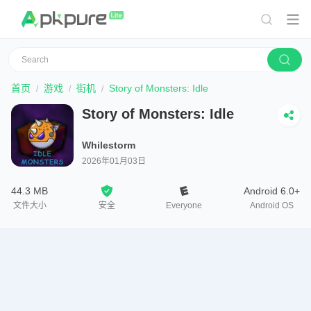
首页
游戏
街机
Story of Monsters: Idle
Story of Monsters: Idle
Whilestorm
2026年01月03日
44.3 MB
Android 6.0+
文件大小
安全
Everyone
Android OS