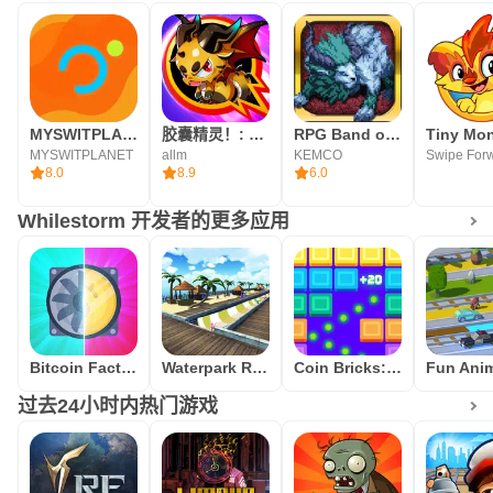
MYSWITPLANET
胶囊精灵！: 怪物弹珠对决
RPG Band of Monsters
Tiny Mon
MYSWITPLANET
allm
KEMCO
8.0
8.9
6.0
Whilestorm 开发者的更多应用
Bitcoin Factory Idle Miner BTC
Waterpark Race
Coin Bricks: Crush Master
过去24小时内热门游戏