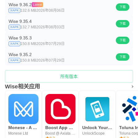
Wise 9.36.2
Latest
下载
132.6 MB
2026年08月06日
XAPK
Wise 9.35.4
下载
132.7 MB
2026年08月03日
XAPK
Wise 9.35.3
下载
150.8 MB
2026年07月29日
XAPK
Wise 9.35.2
下载
150.8 MB
2026年07月29日
XAPK
所有版本
Wise相关应用
Monese - A banking alternative
Boost App Malaysia
Unlock Your Phone Fast & Secur
Monese Ltd
Boost @ Axiata Digital eCode Sdn Bhd
UnlockScope
Toluna cor