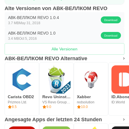
Alte Versionen von АВК-ВЕЛЛКОМ REVO
АВК-ВЕЛЛКОМ REVO 1.0.4
Download
3.7 MB
May 31, 2018
АВК-ВЕЛЛКОМ REVO 1.0
Download
3.4 MB
Oct 5, 2016
Alle Versionen
АВК-ВЕЛЛКОМ REVO Alternative
Carista OBD2
Revo Uninstaller Mobile
Xabber
Prizmos Ltd.
VS Revo Group Ltd.
redsolution
ID.World
8.5
9.0
10.0
Angesagte Apps der letzten 24 Stunden