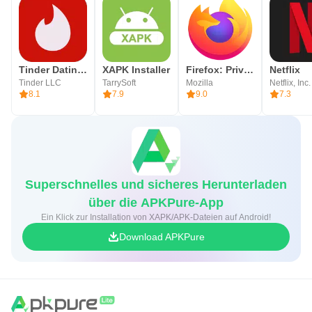
Tinder Dating App: Date & Chat
XAPK Installer
Firefox: Privater Browser
Netflix
Tinder LLC
TarrySoft
Mozilla
Netflix, Inc.
8.1
7.9
9.0
7.3
Superschnelles und sicheres Herunterladen
über die APKPure-App
Ein Klick zur Installation von XAPK/APK-Dateien auf Android!
Download APKPure