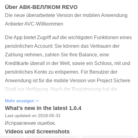
Über АВК-ВЕЛЛКОМ REVO
Die neue überarbeitete Version der mobilen Anwendung
Anbieter AVC-Willkommen
Die App bietet Zugriff auf die wichtigsten Funktionen eines
persönlichen Account: Sie können das Vertrauen der
Zahlung nehmen, zahlen Sie Ihre Balance, eine
Kreditkarte überall in der Welt, sowie ein Schloss, mit und
persönliches Konto zu entsperren. Für Benutzer der
Anwendung ist für die mobile Version von Project Sichere
Stadt zur Verfügung. Nach der Registrierung hat die
mobile App im Dashboard AVK-Willkommen zur
Mehr anzeigen
Verfügung, die wichtigsten Nachrichten und Informationen,
What's new in the latest 1.0.4
die Sie von dem Anbieter in Form von Push-
Last updated on 2018-05-31
Исправление ошибок.
Benachrichtigungen müssen bis zum Versand. Diese
Videos und Screenshots
mobile Anwendung verfügt über eine einzigartige