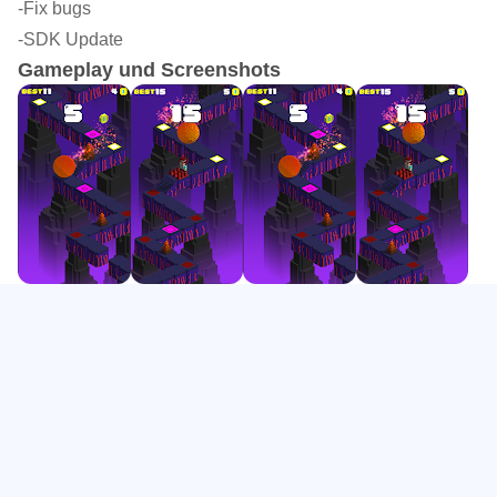
-Fix bugs
*Zahlreiche Power-Ups und Upgrades helfen dir bei der
-SDK Update
Flucht.
Gameplay und Screenshots
*Atemberaubende Grafik und Sound lassen dich in eine
Welt voller Abenteuer und Gefahren eintauchen.
*Starte die Herausforderung in Temple Escape Run und
versuche, dem Fluch der alten Tempel zu entkommen.
Jetzt herunterladen und dein Abenteuer beginnen!