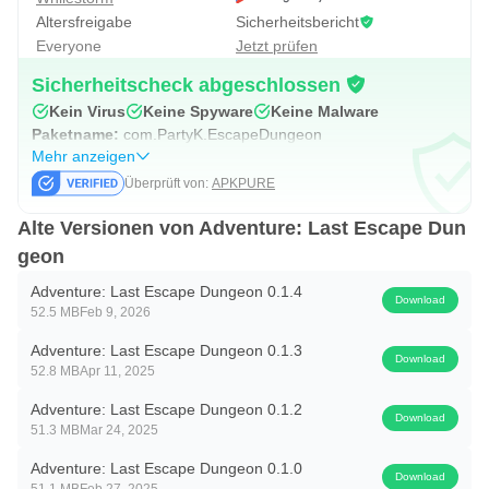
Altersfreigabe
Sicherheitsbericht
Everyone
Jetzt prüfen
Sicherheitscheck abgeschlossen
Kein Virus
Keine Spyware
Keine Malware
Paketname:
com.PartyK.EscapeDungeon
Mehr anzeigen
Überprüft von:
APKPURE
Alte Versionen von Adventure: Last Escape Dun
geon
Adventure: Last Escape Dungeon 0.1.4
Download
52.5 MB
Feb 9, 2026
Adventure: Last Escape Dungeon 0.1.3
Download
52.8 MB
Apr 11, 2025
Adventure: Last Escape Dungeon 0.1.2
Download
51.3 MB
Mar 24, 2025
Adventure: Last Escape Dungeon 0.1.0
Download
51.1 MB
Feb 27, 2025