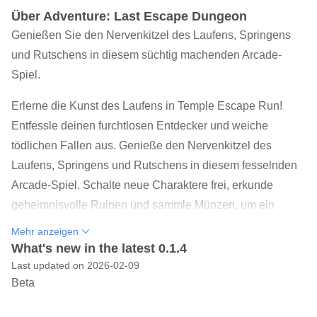
Über Adventure: Last Escape Dungeon
Genießen Sie den Nervenkitzel des Laufens, Springens
und Rutschens in diesem süchtig machenden Arcade-
Spiel.
Erlerne die Kunst des Laufens in Temple Escape Run!
Entfessle deinen furchtlosen Entdecker und weiche
tödlichen Fallen aus. Genieße den Nervenkitzel des
Laufens, Springens und Rutschens in diesem fesselnden
Arcade-Spiel. Schalte neue Charaktere frei, erkunde
geheimnisvolle Ruinen und sammle Münzen, um ein
wahrer Laufmeister zu werden!
Mehr anzeigen
What's new in the latest 0.1.4
Funktionen:
Last updated on 2026-02-09
*Ein spaßiges Lauferlebnis, das dich nicht mehr loslässt.
Beta
*Über 10 Charaktere mit einzigartigen Fähigkeiten zum
Freischalten.