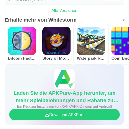
Alle Versionen
Erhalte mehr von Whilestorm
Bitcoin Factory Idle Miner BTC
Story of Monsters: Idle
Waterpark Race
Laden Sie die APKPure-App herunter, um
mehr Spielbelohnungen und Rabatte zu
Ein Klick zur Installation von XAPK/APK-Dateien auf Android!
erhalten
Download APKPure