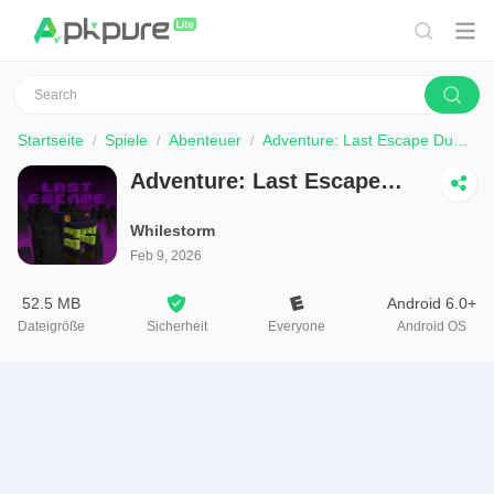
Startseite
Spiele
Abenteuer
Adventure: Last Escape Dungeon
Adventure: Last Escape
Dungeon
Whilestorm
Feb 9, 2026
52.5 MB
Android 6.0+
Dateigröße
Sicherheit
Everyone
Android OS