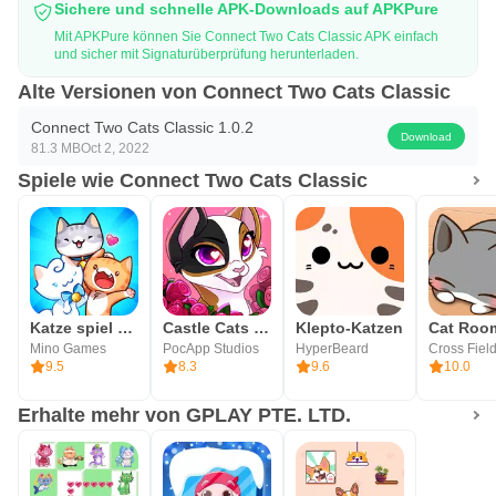
Sichere und schnelle APK-Downloads auf APKPure
Mit APKPure können Sie Connect Two Cats Classic APK einfach
und sicher mit Signaturüberprüfung herunterladen.
Alte Versionen von Connect Two Cats Classic
Connect Two Cats Classic 1.0.2
Download
81.3 MB
Oct 2, 2022
Spiele wie Connect Two Cats Classic
Katze spiel – Cat Collector!
Castle Cats - Idle Hero RPG
Klepto-Katzen
Mino Games
PocApp Studios
HyperBeard
Cross Field
9.5
8.3
9.6
10.0
Erhalte mehr von GPLAY PTE. LTD.