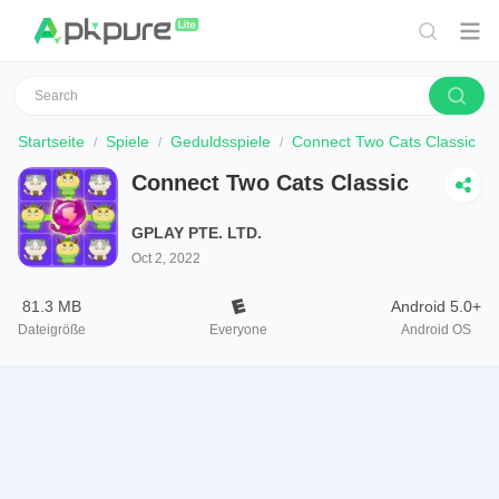
Startseite
Spiele
Geduldsspiele
Connect Two Cats Classic
Connect Two Cats Classic
GPLAY PTE. LTD.
Oct 2, 2022
81.3 MB
Android 5.0+
Dateigröße
Everyone
Android OS