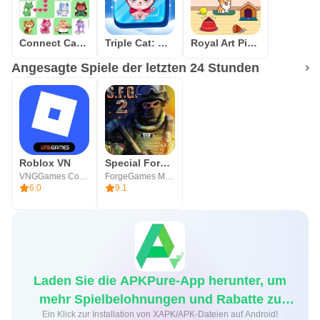
Connect Cat Classic
Triple Cat: Match Master
Royal Art Pixel
Angesagte Spiele der letzten 24 Stunden
Roblox VN
Special Forces Group 2
VNGGames Co., Ltd
ForgeGames Mobile
6.0
9.1
Laden Sie die APKPure-App herunter, um
mehr Spielbelohnungen und Rabatte zu
Ein Klick zur Installation von XAPK/APK-Dateien auf Android!
erhalten