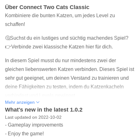
Über Connect Two Cats Classic
Kombiniere die bunten Katzen, um jedes Level zu
schaffen!
🤔Suchst du ein lustiges und süchtig machendes Spiel?
👉Verbinde zwei klassische Katzen hier für dich.
In diesem Spiel musst du nur mindestens zwei der
gleichen liebenswerten Katzen verbinden. Dieses Spiel ist
sehr gut geeignet, um deinen Verstand zu trainieren und
deine Fähigkeiten zu testen, indem du Katzenkacheln
verbindest und Levels gewinnst.
Mehr anzeigen
📍 WIE MAN SPIELT Verbinden Sie zwei Katzen
What's new in the latest 1.0.2
Last updated on 2022-10-02
klassisch:
- Gameplay improvements
★ Beobachte und suche nach niedlichen Katzen der
- Enjoy the game!
gleichen Farbe.