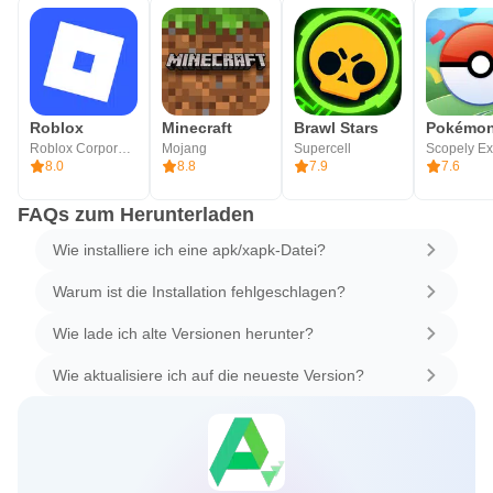
Roblox
Minecraft
Brawl Stars
Pokémo
Roblox Corporation
Mojang
Supercell
8.0
8.8
7.9
7.6
FAQs zum Herunterladen
Wie installiere ich eine apk/xapk-Datei?
Warum ist die Installation fehlgeschlagen?
Wie lade ich alte Versionen herunter?
Wie aktualisiere ich auf die neueste Version?