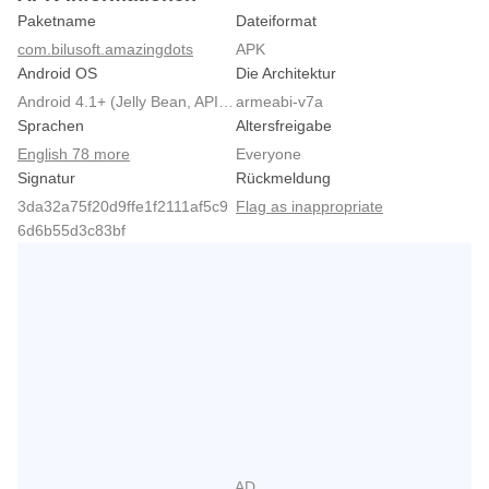
Paketname
Dateiformat
com.bilusoft.amazingdots
APK
Android OS
Die Architektur
Android 4.1+ (Jelly Bean, API 16)
armeabi-v7a
Sprachen
Altersfreigabe
English 78 more
Everyone
Signatur
Rückmeldung
3da32a75f20d9ffe1f2111af5c9
Flag as inappropriate
6d6b55d3c83bf