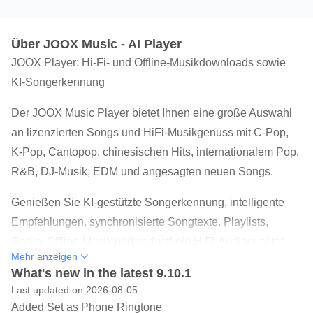
Über JOOX Music - AI Player
JOOX Player: Hi-Fi- und Offline-Musikdownloads sowie
KI-Songerkennung
Der JOOX Music Player bietet Ihnen eine große Auswahl
an lizenzierten Songs und HiFi-Musikgenuss mit C-Pop,
K-Pop, Cantopop, chinesischen Hits, internationalem Pop,
R&B, DJ-Musik, EDM und angesagten neuen Songs.
Genießen Sie KI-gestützte Songerkennung, intelligente
Empfehlungen, synchronisierte Songtexte, Playlists,
Radio, Offline-Musik und verlustfreie HiFi-Audioqualität –
Mehr anzeigen
jederzeit und überall.
What's new in the latest 9.10.1
Last updated on 2026-08-05
Egal ob K-Pop, Cantopop, englische Songs, DJ-Musik,
Added Set as Phone Ringtone
EDM oder angesagte Hits: Mit dem JOOX Music Player