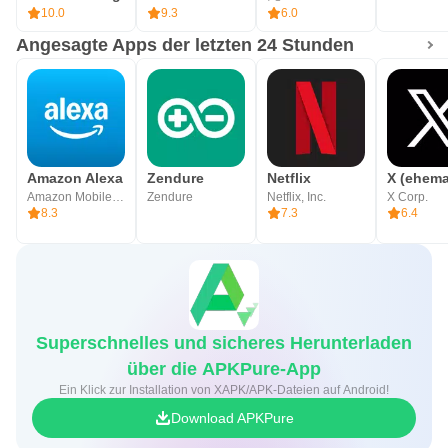
10.0
9.3
6.0
Angesagte Apps der letzten 24 Stunden
Amazon Alexa
Zendure
Netflix
Amazon Mobile LLC
Zendure
Netflix, Inc.
X Corp.
8.3
7.3
6.4
Superschnelles und sicheres Herunterladen
über die APKPure-App
Ein Klick zur Installation von XAPK/APK-Dateien auf Android!
Download APKPure