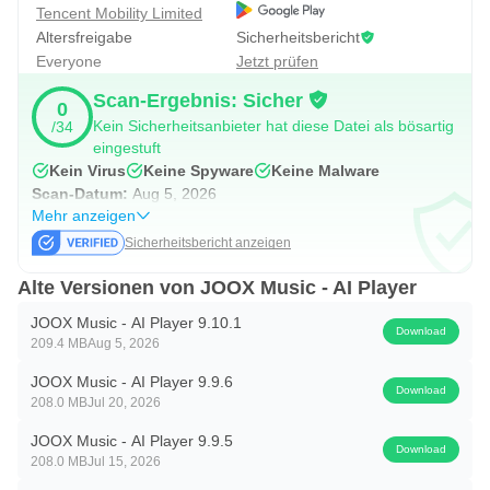
● Einfache Bedienung des Musikplayers: Verwalte Musik,
Tencent Mobility Limited
Songtexte, Playlists und Wiedergabelisten ganz einfach
Altersfreigabe
Sicherheitsbericht
Everyone
Jetzt prüfen
über die übersichtliche Benutzeroberfläche.
Scan-Ergebnis: Sicher
0
Upgrade auf JOOX VIP: HiFi-Musikerlebnis
Kein Sicherheitsanbieter hat diese Datei als bösartig
/34
eingestuft
● HiFi Premium-Audio: Unterstützt verlustfreies HiFi-Audio
Kein Virus
Keine Spyware
Keine Malware
und Dolby Atmos für ausgewählte Inhalte.
Scan-Datum:
Aug 5, 2026
Mehr anzeigen
● Offline-Musikwiedergabe: Laden Sie Songs herunter und
Sicherheitsbericht anzeigen
genießen Sie ungestörten Musikgenuss auch bei
Alte Versionen von JOOX Music - AI Player
schwacher Internetverbindung.
JOOX Music - AI Player 9.10.1
Download
209.4 MB
Aug 5, 2026
● Flexiblere Musikwiedergabe: Reduzieren Sie
Werbeunterbrechungen und schalten Sie zusätzliche
JOOX Music - AI Player 9.9.6
Download
208.0 MB
Jul 20, 2026
Wiedergabefunktionen für ein besseres Musikerlebnis frei.
JOOX Music - AI Player 9.9.5
Download
● Exklusive VIP-Vorteile & Interaktionen: Nehmen Sie an
208.0 MB
Jul 15, 2026
Künstlerinteraktionen und Mitgliederaktivitäten teil und