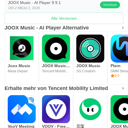
JOOX Music - AI Player 9.9.1
Download
sichern Sie sich exklusive Musikinhalte und VIP-Vorteile.
180.2 MB
Jul 2, 2026
Alle Versionen
JOOX Music - AI Player Alternative
Joox Music
JOOX Music for TV
JOOX Music
Plern
Masa Depan
Tencent Mobility Limited
SG Creators
GMM Stre
6.0
Erhalte mehr von Tencent Mobility Limited
VooV Meeting
VOOV - Free Social Video App
元宝