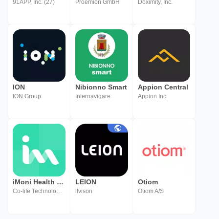
91APP, Inc. (27)
Proemion GmbH
Doximity, Inc.
ION
Nibionno Smart
Appion Central
ION Group
Internavigare
Appion Inc.
iMoni Health - track your body
LEION
Otiom
Co-life Technology Co.,Ltd
llvison
Otiom A/S