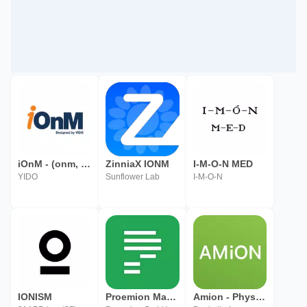
iOnM - (onm, Infra O&M, 통합운영관리)
ZinniaX IONM
I-M-O-N MED
YIDO
Sunflower Lab
I-M-O-N
IONISM
Proemion Machine Companion
Amion - Physician Calendar