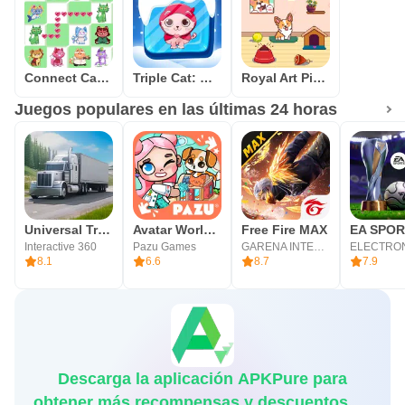
Connect Cat Classic
Triple Cat: Match Master
Royal Art Pixel
Juegos populares en las últimas 24 horas
Universal Truck Simulator
Avatar World ®
Free Fire MAX
Interactive 360
Pazu Games
GARENA INTERNATIONAL I
8.1
6.6
8.7
7.9
Descarga la aplicación APKPure para
obtener más recompensas y descuentos en