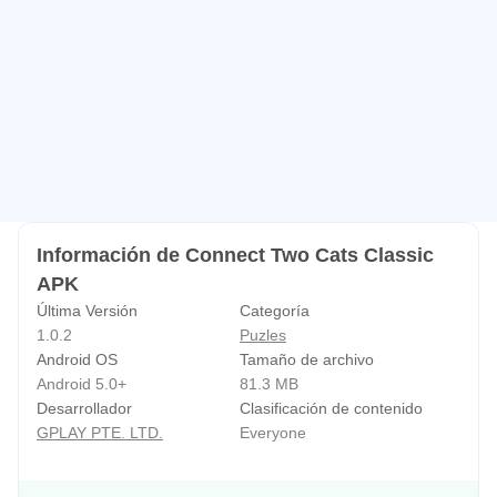
mientras combinas y pasas el nivel para tener muchos
otros gatos geniales.
🔔 El increíble juego de puzzle de conectar dos gatos
clásico es simple y fácil de jugar, ¡perfecto para que todos
lo disfruten y en todo momento!
🔔 ¡Unámonos al divertido juego!
Información de Connect Two Cats Classic
APK
Última Versión
Categoría
1.0.2
Puzles
Android OS
Tamaño de archivo
Android 5.0+
81.3 MB
Desarrollador
Clasificación de contenido
GPLAY PTE. LTD.
Everyone