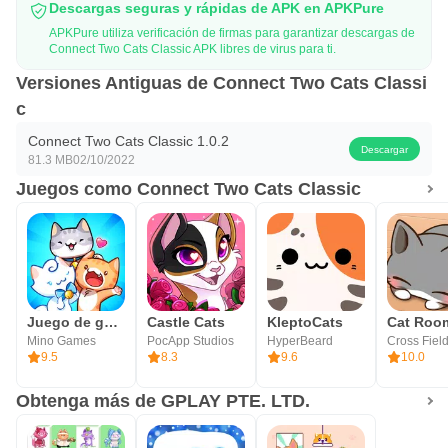
Descargas seguras y rápidas de APK en APKPure
APKPure utiliza verificación de firmas para garantizar descargas de
Connect Two Cats Classic APK libres de virus para ti.
Versiones Antiguas de Connect Two Cats Classi
c
Connect Two Cats Classic 1.0.2
Descargar
81.3 MB
02/10/2022
Juegos como Connect Two Cats Classic
Juego de gatos: Cat Collector
Castle Cats
KleptoCats
Mino Games
PocApp Studios
HyperBeard
Cross Field
9.5
8.3
9.6
10.0
Obtenga más de GPLAY PTE. LTD.