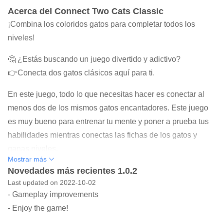
Acerca del Connect Two Cats Classic
¡Combina los coloridos gatos para completar todos los
niveles!
🤔 ¿Estás buscando un juego divertido y adictivo?
👉Conecta dos gatos clásicos aquí para ti.
En este juego, todo lo que necesitas hacer es conectar al
menos dos de los mismos gatos encantadores. Este juego
es muy bueno para entrenar tu mente y poner a prueba tus
habilidades mientras conectas las fichas de los gatos y
ganas niveles.
Mostrar más
📍CÓMO JUGAR Conecta dos gatos clásicos:
Novedades más recientes 1.0.2
Last updated on 2022-10-02
★ Observa y busca lindos gatos del mismo color.
- Gameplay improvements
★ Vincula 2 o más gatos adyacentes para destruirlos.
- Enjoy the game!
★ Usa útiles power-ups para pasar de nivel fácilmente.