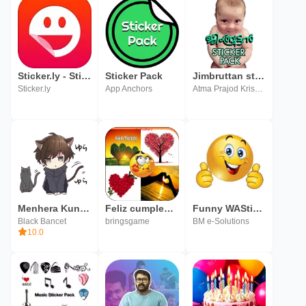
Sticker.ly - Sticker Maker & Sticker Pack
Sticker Pack
Jimbruttan sticker pack
Sticker.ly
App Anchors
Atma Prajod Krishna
Menhera Kun Sticker Pack
Feliz cumpleaños amor Pegatina
Funny WASticker Sticker Pack
Black Bancet
bringsgame
BM e-Solutions
10.0