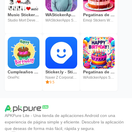
Music Sticker Pack
WAStickerApps Malayalam Sticker Pack
Pegatinas de feliz cumpleaños
Studio Mort Development
WAStickerApps Sticker Pack
Emoji Stickers WAStickerApps
Cumpleaños Pegatinas WASticker
Sticker.ly - Sticker Maker
Pegatinas de feliz cumpleaños
OnePic
Naver Z Corporation
WAstickerApps Stickers Store
9.5
APKPure Lite - Una tienda de aplicaciones Android con una
experiencia de página simple y eficiente. Descubre la aplicación
que deseas de forma más fácil, rápida y segura.