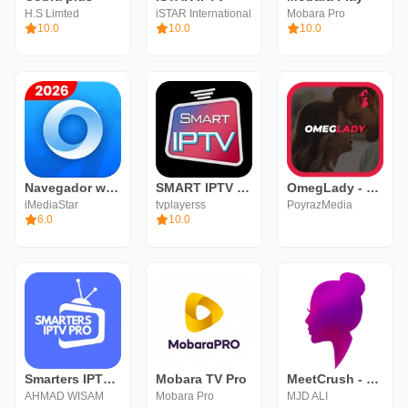
H.S Limted
iSTAR International
Mobara Pro
10.0
10.0
10.0
Navegador web rápido y privado
SMART IPTV Premium for Smart
OmegLady - Chat Roulette
iMediaStar
tvplayerss
PoyrazMedia
6.0
10.0
Smarters IPTV PRO - BluePlayer
Mobara TV Pro
MeetCrush - Random Chat
AHMAD WISAM
Mobara Pro
MJD ALI