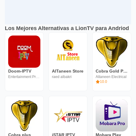
Los Mejores Alternativas a LionTV para Andriod
Doom-IPTV
AlTaneen Store
Cobra Gold Player
Entertainment Programs
raed albakri
Altaneen Electrical
10.0
Cobra plus
iSTAR IPTV
Mobara Play