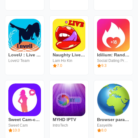
LoveU：Live Video Chat&Call App
Naughty Live Video Chat
Idilium: Random Chat Roulette
LoveU Team
Lam Ho Kin
Social Dating Premium Apps
7.0
9.3
Sweet Cam-chat video en vivo
MYHD IPTV
Browser para Android
Sweet Cam
IntroTech
Easyelife
10.0
8.0