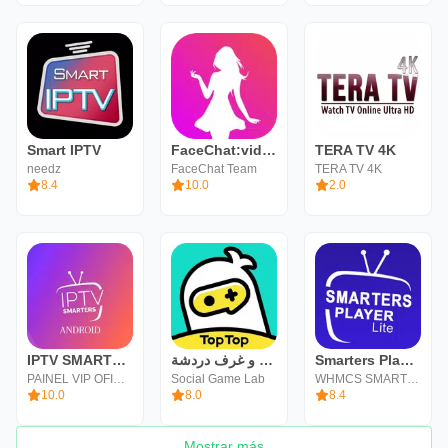
Smart IPTV
FaceChat:videollamada y citas
TERA TV 4K
needz
FaceChat Team
TERA TV 4K
8.4
10.0
2.0
IPTV SMARTERS PLAYER ANDROID
العاب و غرف دردشة :TopTop
Smarters Player Lite
PAINEL VIP OFICIAL
Social Game Lab
WHMCS SMARTERS
10.0
8.0
8.4
Mostrar más