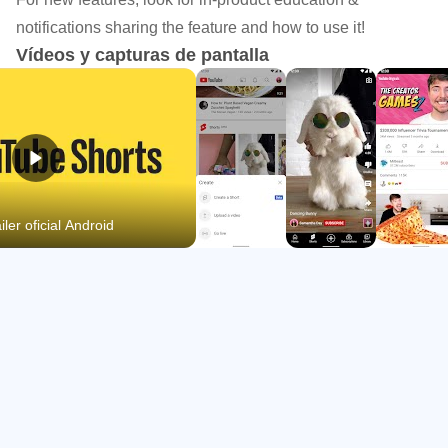
Biblioteca con historial, videos guardados y contenido
notifications sharing the feature and how to use it!
marcado con “me gusta”.
Vídeos y capturas de pantalla
Explorar con tendencias de música, juegos, noticias y
aprendizaje.
Herramientas para subir videos o iniciar transmisiones
en vivo.
ler oficial Android
Inicio con recomendaciones personalizadas
El Inicio reúne videos sugeridos según los temas que el
usuario ve, busca o sigue con más frecuencia. YouTube
funciona bien para sesiones cortas, como revisar clips de
música durante un descanso, ver un resumen de noticias o
encontrar una guía rápida sobre un tema concreto.
La pantalla principal cambia con el uso, así que las
recomendaciones pueden mejorar cuando el usuario