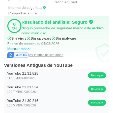
retion Advised
están disponibles. Los comentarios ayudan a participar en
Informe de seguridad
la conversación, aunque la experiencia puede variar
Comprobar ahora
según cada comunidad. Para usuarios que siguen muchos
Resultado del análisis: Seguro
0
canales, revisar esta pestaña suele ser más claro que
Ningún proveedor de seguridad marcó este archivo
/34
como malicioso
buscar manualmente cada nuevo video.
Sin virus
Sin spyware
Sin malware
Fecha de escaneo:
04/08/2026
Biblioteca para retomar contenido
Mostrar más
Ver informe de seguridad
La Biblioteca agrupa el historial, los videos guardados y el
contenido marcado con “me gusta”. YouTube usa esta
Versiones Antiguas de YouTube
sección como un espacio de regreso, útil cuando alguien
YouTube 21.31.525
Descargar
empieza un tutorial largo, guarda una rutina de ejercicio o
112.5 MB
04/08/2026
quiere volver a una canción escuchada hace poco.
YouTube 21.31.524
Descargar
190.7 MB
01/08/2026
Esta organización reduce la pérdida de tiempo al buscar
videos ya vistos. También ayuda cuando el usuario alterna
YouTube 21.30.216
Descargar
135.5 MB
04/08/2026
entre entretenimiento y aprendizaje, porque puede separar