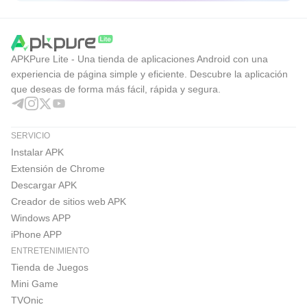
añade ventajas como reproducción sin anuncios,
descargas sin conexión y acceso a YouTube Music
Premium, aunque estas funciones requieren suscripción.
APKPure Lite - Una tienda de aplicaciones Android con una
experiencia de página simple y eficiente. Descubre la aplicación
YouTube Pros y Contras
que deseas de forma más fácil, rápida y segura.
Estos puntos resumen la experiencia diaria con YouTube,
considerando su variedad de contenido, sus herramientas
SERVICIO
de seguimiento y las limitaciones que pueden afectar a
Instalar APK
Extensión de Chrome
algunos usuarios.
Descargar APK
Pros
Creador de sitios web APK
Amplia variedad de videos gratuitos en una sola app.
Windows APP
Inicio, Suscripciones y Biblioteca facilitan retomar
iPhone APP
ENTRETENIMIENTO
contenido.
Tienda de Juegos
Incluye comentarios, directos, estrenos y publicaciones
Mini Game
de creadores.
TVOnic